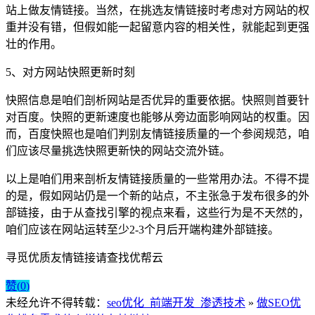
站上做友情链接。当然，在挑选友情链接时考虑对方网站的权
重并没有错，但假如能一起留意内容的相关性，就能起到更强
壮的作用。
5、对方网站快照更新时刻
快照信息是咱们剖析网站是否优异的重要依据。快照则首要针
对百度。快照的更新速度也能够从旁边面影响网站的权重。因
而，百度快照也是咱们判别友情链接质量的一个参阅规范，咱
们应该尽量挑选快照更新快的网站交流外链。
以上是咱们用来剖析友情链接质量的一些常用办法。不得不提
的是，假如网站仍是一个新的站点，不主张急于发布很多的外
部链接，由于从查找引擎的视点来看，这些行为是不天然的，
咱们应该在网站运转至少2-3个月后开端构建外部链接。
寻觅优质友情链接请查找优帮云
赞(
0
)
未经允许不得转载：
seo优化_前端开发_渗透技术
»
做SEO优