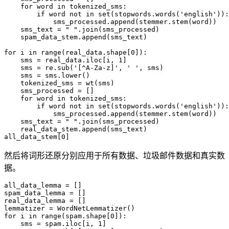
    for word in tokenized_sms:

        if word not in set(stopwords.words('english')):

            sms_processed.append(stemmer.stem(word))

    sms_text = " ".join(sms_processed)

    spam_data_stem.append(sms_text)

for i in range(real_data.shape[0]):

    sms = real_data.iloc[i, 1]

    sms = re.sub('[^A-Za-z]', ' ', sms)

    sms = sms.lower()

    tokenized_sms = wt(sms)

    sms_processed = []

    for word in tokenized_sms:

        if word not in set(stopwords.words('english')):

            sms_processed.append(stemmer.stem(word))

    sms_text = " ".join(sms_processed)

    real_data_stem.append(sms_text)

然后将词形还原分别应用于所有数据、垃圾邮件数据和真实数
据。
all_data_lemma = []

spam_data_lemma = []

real_data_lemma = []

lemmatizer = WordNetLemmatizer()

for i in range(spam.shape[0]):

    sms = spam.iloc[i, 1]
