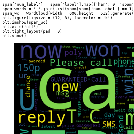
spam['num_label'] = spam['label'].map({'ham': 0, 'spam'
spam_words = ' '.join(list(spam[spam['num_label'] == 1]
spam_wc = WordCloud(width = 600,height = 512).generate(
plt.figure(figsize = (12, 8), facecolor = 'k')

plt.imshow(spam_wc)

plt.axis('off')

plt.tight_layout(pad = 0)
