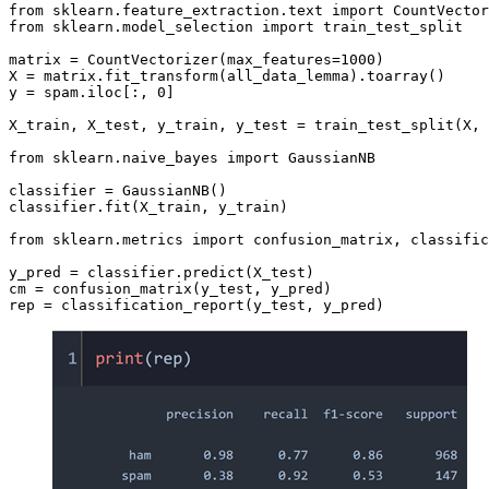
from sklearn.feature_extraction.text import CountVector
from sklearn.model_selection import train_test_split

matrix = CountVectorizer(max_features=1000)

X = matrix.fit_transform(all_data_lemma).toarray()

y = spam.iloc[:, 0]

X_train, X_test, y_train, y_test = train_test_split(X, 
from sklearn.naive_bayes import GaussianNB

classifier = GaussianNB()

classifier.fit(X_train, y_train)

from sklearn.metrics import confusion_matrix, classific
y_pred = classifier.predict(X_test)

cm = confusion_matrix(y_test, y_pred)
