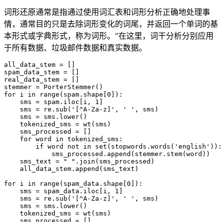
词形还原通常是指通过使用词汇表和词形分析正确地处理事
情，通常目的只是去除词形变化的词尾，并返回一个单词的基
本形式或字典形式，称为词形。”在这里，词干分析分别应用
于所有数据、垃圾邮件数据和真实数据。
all_data_stem = []

spam_data_stem = []

real_data_stem = []

stemmer = PorterStemmer()

for i in range(spam.shape[0]):

    sms = spam.iloc[i, 1]

    sms = re.sub('[^A-Za-z]', ' ', sms)

    sms = sms.lower()

    tokenized_sms = wt(sms)

    sms_processed = []

    for word in tokenized_sms:

        if word not in set(stopwords.words('english')):

            sms_processed.append(stemmer.stem(word))

    sms_text = " ".join(sms_processed)

    all_data_stem.append(sms_text)

for i in range(spam_data.shape[0]):

    sms = spam_data.iloc[i, 1]

    sms = re.sub('[^A-Za-z]', ' ', sms)

    sms = sms.lower()

    tokenized_sms = wt(sms)

    sms_processed = []
