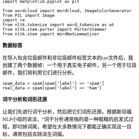
import matplotlib.pyplot as plt

from wordcloud import WordCloud, ImageColorGenerator

from PIL import Image

import re

from nltk.tokenize import word_tokenize as wt

from nltk.stem.porter import PorterStemmer

数据标签
在导入包含垃圾邮件和非垃圾邮件标签文本的csv文件后，我
创建了两个数据帧：一个用于真实电子邮件，另一个用于垃圾
邮件，我们将利用它们进行分析。
spam_data = spam[spam['label'] == 'spam']

词干分析和词形还原
让我们先进行词干分析，然后把它们词形还原。根据斯坦福
NLP小组的说法，“词干分析通常指的是一种粗糙的启发式过
程，即切掉词尾，希望在大多数情况下都能正确实现这一目
标，通常包括去除派生词缀。