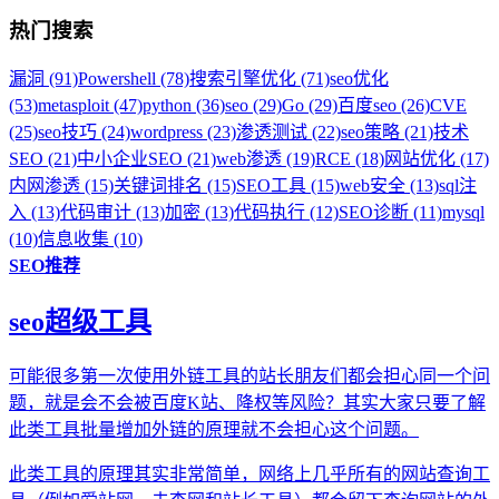
热门搜索
漏洞 (91)
Powershell (78)
搜索引擎优化 (71)
seo优化
(53)
metasploit (47)
python (36)
seo (29)
Go (29)
百度seo (26)
CVE
(25)
seo技巧 (24)
wordpress (23)
渗透测试 (22)
seo策略 (21)
技术
SEO (21)
中小企业SEO (21)
web渗透 (19)
RCE (18)
网站优化 (17)
内网渗透 (15)
关键词排名 (15)
SEO工具 (15)
web安全 (13)
sql注
入 (13)
代码审计 (13)
加密 (13)
代码执行 (12)
SEO诊断 (11)
mysql
(10)
信息收集 (10)
SEO推荐
seo超级工具
可能很多第一次使用外链工具的站长朋友们都会担心同一个问
题，就是会不会被百度K站、降权等风险？其实大家只要了解
此类工具批量增加外链的原理就不会担心这个问题。
此类工具的原理其实非常简单，网络上几乎所有的网站查询工