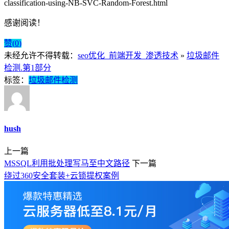
classification-using-NB-SVC-Random-Forest.html
感谢阅读！
赞(
0
)
未经允许不得转载：
seo优化_前端开发_渗透技术
»
垃圾邮件
检测.第1部分
标签：
垃圾邮件检测
hush
上一篇
MSSQL利用批处理写马至中文路径
下一篇
绕过360安全套装+云锁提权案例