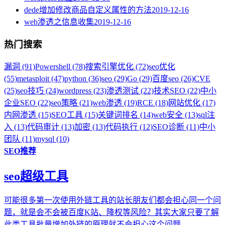
dede增加修改商品自定义属性的方法
2019-12-16
web渗透之信息收集
2019-12-16
热门搜索
漏洞 (91)
Powershell (78)
搜索引擎优化 (72)
seo优化
(55)
metasploit (47)
python (36)
seo (29)
Go (29)
百度seo (26)
CVE
(25)
seo技巧 (24)
wordpress (23)
渗透测试 (22)
技术SEO (22)
中小
企业SEO (22)
seo策略 (21)
web渗透 (19)
RCE (18)
网站优化 (17)
内网渗透 (15)
SEO工具 (15)
关键词排名 (14)
web安全 (13)
sql注
入 (13)
代码审计 (13)
加密 (13)
代码执行 (12)
SEO诊断 (11)
中小
团队 (11)
mysql (10)
SEO推荐
seo超级工具
可能很多第一次使用外链工具的站长朋友们都会担心同一个问
题，就是会不会被百度K站、降权等风险？其实大家只要了解
此类工具批量增加外链的原理就不会担心这个问题。