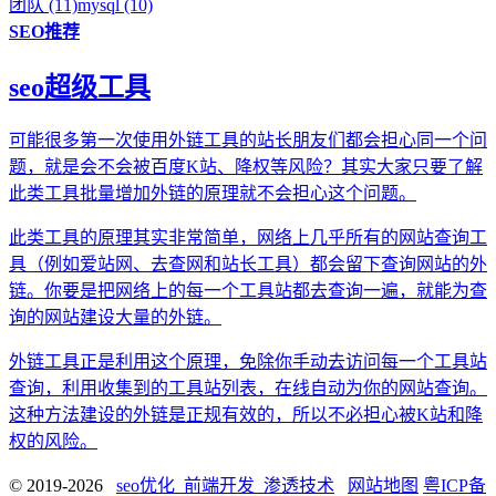
团队 (11)
mysql (10)
SEO推荐
seo超级工具
可能很多第一次使用外链工具的站长朋友们都会担心同一个问
题，就是会不会被百度K站、降权等风险？其实大家只要了解
此类工具批量增加外链的原理就不会担心这个问题。
此类工具的原理其实非常简单，网络上几乎所有的网站查询工
具（例如爱站网、去查网和站长工具）都会留下查询网站的外
链。你要是把网络上的每一个工具站都去查询一遍，就能为查
询的网站建设大量的外链。
外链工具正是利用这个原理，免除你手动去访问每一个工具站
查询，利用收集到的工具站列表，在线自动为你的网站查询。
这种方法建设的外链是正规有效的，所以不必担心被K站和降
权的风险。
© 2019-2026
seo优化_前端开发_渗透技术
网站地图
粤ICP备