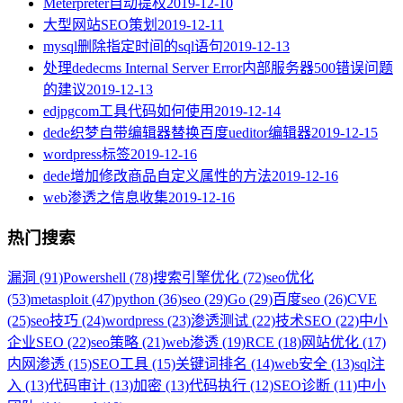
Meterpreter自动提权
2019-12-10
大型网站SEO策划
2019-12-11
mysql删除指定时间的sql语句
2019-12-13
处理dedecms Internal Server Error内部服务器500错误问题
的建议
2019-12-13
edjpgcom工具代码如何使用
2019-12-14
dede织梦自带编辑器替换百度ueditor编辑器
2019-12-15
wordpress标签
2019-12-16
dede增加修改商品自定义属性的方法
2019-12-16
web渗透之信息收集
2019-12-16
热门搜索
漏洞 (91)
Powershell (78)
搜索引擎优化 (72)
seo优化
(53)
metasploit (47)
python (36)
seo (29)
Go (29)
百度seo (26)
CVE
(25)
seo技巧 (24)
wordpress (23)
渗透测试 (22)
技术SEO (22)
中小
企业SEO (22)
seo策略 (21)
web渗透 (19)
RCE (18)
网站优化 (17)
内网渗透 (15)
SEO工具 (15)
关键词排名 (14)
web安全 (13)
sql注
入 (13)
代码审计 (13)
加密 (13)
代码执行 (12)
SEO诊断 (11)
中小