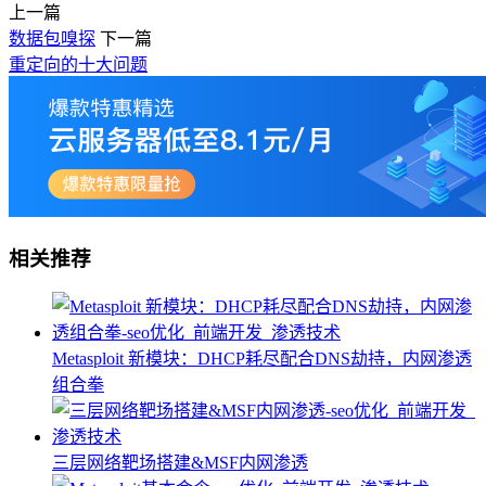
上一篇
数据包嗅探
下一篇
重定向的十大问题
相关推荐
Metasploit 新模块：DHCP耗尽配合DNS劫持，内网渗透
组合拳
三层网络靶场搭建&MSF内网渗透