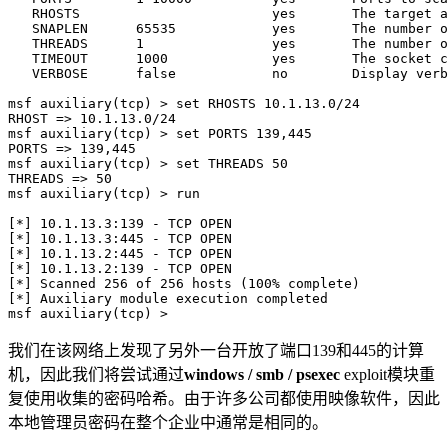
   RHOSTS                        yes       The target a
   SNAPLEN      65535            yes       The number o
   THREADS      1                yes       The number o
   TIMEOUT      1000             yes       The socket c
   VERBOSE      false            no        Display verb
msf auxiliary(tcp) > set RHOSTS 10.1.13.0/24

RHOST => 10.1.13.0/24

msf auxiliary(tcp) > set PORTS 139,445

PORTS => 139,445

msf auxiliary(tcp) > set THREADS 50

THREADS => 50

msf auxiliary(tcp) > run

[*] 10.1.13.3:139 - TCP OPEN

[*] 10.1.13.3:445 - TCP OPEN

[*] 10.1.13.2:445 - TCP OPEN

[*] 10.1.13.2:139 - TCP OPEN

[*] Scanned 256 of 256 hosts (100% complete)

[*] Auxiliary module execution completed

msf auxiliary(tcp) >
我们在该网络上发现了另外一台开放了端口139和445的计算
机，因此我们将尝试通过
windows / smb / psexec
exploit模块重
复使用收集的密码哈希。由于许多公司都使用映像软件，因此
本地管理员密码在整个企业中通常是相同的。