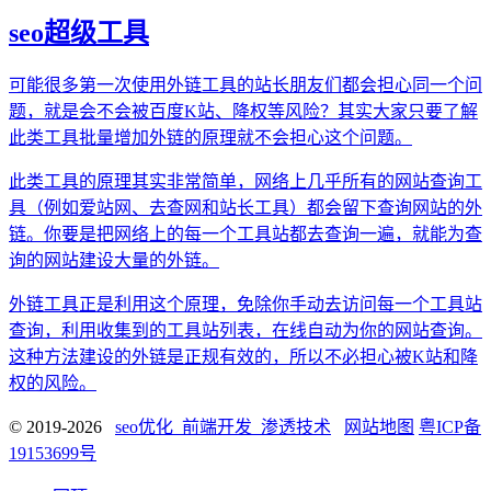
seo超级工具
可能很多第一次使用外链工具的站长朋友们都会担心同一个问
题，就是会不会被百度K站、降权等风险？其实大家只要了解
此类工具批量增加外链的原理就不会担心这个问题。
此类工具的原理其实非常简单，网络上几乎所有的网站查询工
具（例如爱站网、去查网和站长工具）都会留下查询网站的外
链。你要是把网络上的每一个工具站都去查询一遍，就能为查
询的网站建设大量的外链。
外链工具正是利用这个原理，免除你手动去访问每一个工具站
查询，利用收集到的工具站列表，在线自动为你的网站查询。
这种方法建设的外链是正规有效的，所以不必担心被K站和降
权的风险。
© 2019-2026
seo优化_前端开发_渗透技术
网站地图
粤ICP备
19153699号