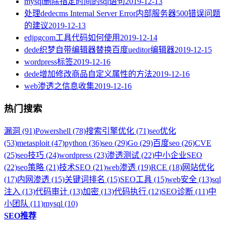
mysql删除指定时间的sql语句
2019-12-13
处理dedecms Internal Server Error内部服务器500错误问题
的建议
2019-12-13
edjpgcom工具代码如何使用
2019-12-14
dede织梦自带编辑器替换百度ueditor编辑器
2019-12-15
wordpress标签
2019-12-16
dede增加修改商品自定义属性的方法
2019-12-16
web渗透之信息收集
2019-12-16
热门搜索
漏洞 (91)
Powershell (78)
搜索引擎优化 (71)
seo优化
(53)
metasploit (47)
python (36)
seo (29)
Go (29)
百度seo (26)
CVE
(25)
seo技巧 (24)
wordpress (23)
渗透测试 (22)
中小企业SEO
(22)
seo策略 (21)
技术SEO (21)
web渗透 (19)
RCE (18)
网站优化
(17)
内网渗透 (15)
关键词排名 (15)
SEO工具 (15)
web安全 (13)
sql
注入 (13)
代码审计 (13)
加密 (13)
代码执行 (12)
SEO诊断 (11)
中
小团队 (11)
mysql (10)
SEO推荐