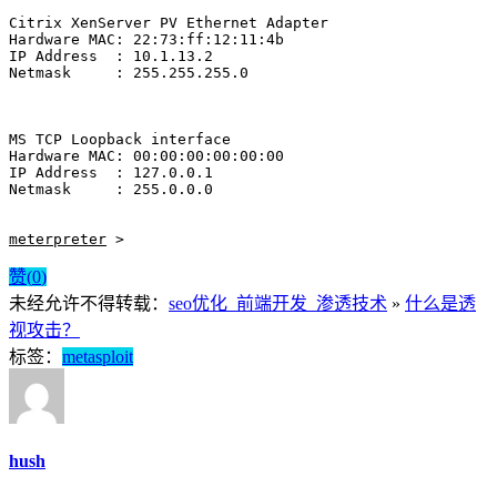
Citrix XenServer PV Ethernet Adapter

Hardware MAC: 22:73:ff:12:11:4b

IP Address  : 10.1.13.2

Netmask     : 255.255.255.0

MS TCP Loopback interface

Hardware MAC: 00:00:00:00:00:00

IP Address  : 127.0.0.1

Netmask     : 255.0.0.0

meterpreter
 >
赞(
0
)
未经允许不得转载：
seo优化_前端开发_渗透技术
»
什么是透
视攻击？
标签：
metasploit
hush