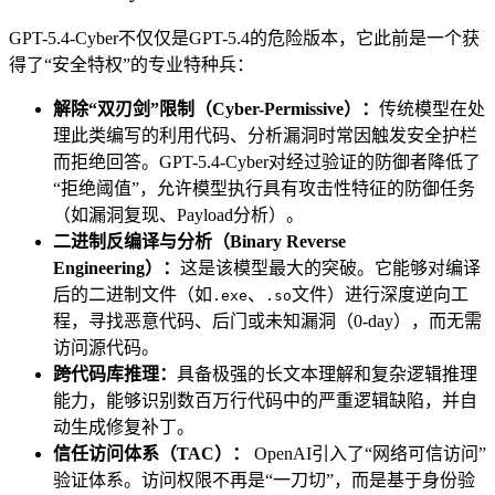
GPT-5.4-Cyber不仅仅是GPT-5.4的危险版本，它此前是一个获
得了“安全特权”的专业特种兵：
解除“双刃剑”限制（Cyber-Permissive）：
传统模型在处
理此类编写的利用代码、分析漏洞时常因触发安全护栏
而拒绝回答。GPT-5.4-Cyber对经过验证的防御者降低了
“拒绝阈值”，允许模型执行具有攻击性特征的防御任务
（如漏洞复现、Payload分析）。
二进制反编译与分析（Binary Reverse
Engineering）：
这是该模型最大的突破。它能够对编译
后的二进制文件（如
、
文件）进行深度逆向工
.exe
.so
程，寻找恶意代码、后门或未知漏洞（0-day），而无需
访问源代码。
跨代码库推理：
具备极强的长文本理解和复杂逻辑推理
能力，能够识别数百万行代码中的严重逻辑缺陷，并自
动生成修复补丁。
信任访问体系（TAC）：
OpenAI引入了“网络可信访问”
验证体系。访问权限不再是“一刀切”，而是基于身份验