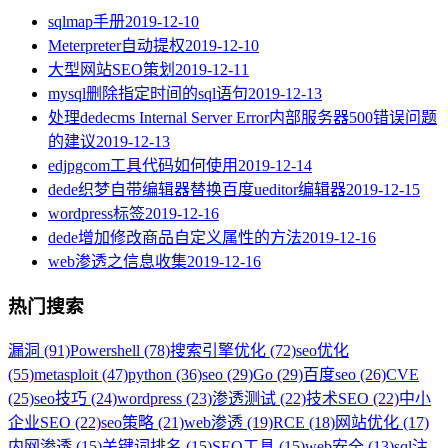
sqlmap手册
2019-12-10
Meterpreter自动提权
2019-12-10
大型网站SEO策划
2019-12-11
mysql删除指定时间的sql语句
2019-12-13
处理dedecms Internal Server Error内部服务器500错误问题
的建议
2019-12-13
edjpgcom工具代码如何使用
2019-12-14
dede织梦自带编辑器替换百度ueditor编辑器
2019-12-15
wordpress标签
2019-12-16
dede增加修改商品自定义属性的方法
2019-12-16
web渗透之信息收集
2019-12-16
热门搜索
漏洞 (91)
Powershell (78)
搜索引擎优化 (72)
seo优化
(55)
metasploit (47)
python (36)
seo (29)
Go (29)
百度seo (26)
CVE
(25)
seo技巧 (24)
wordpress (23)
渗透测试 (22)
技术SEO (22)
中小
企业SEO (22)
seo策略 (21)
web渗透 (19)
RCE (18)
网站优化 (17)
内网渗透 (15)
关键词排名 (15)
SEO工具 (15)
web安全 (13)
sql注