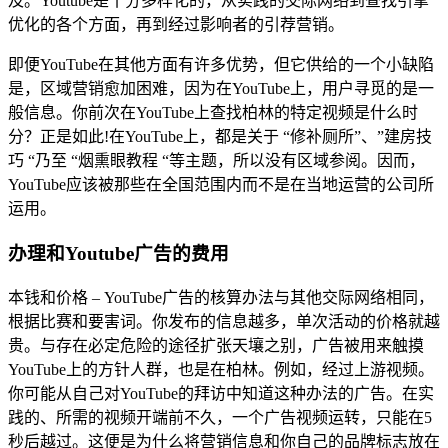
及。Youtube是十分多样化的，从实践的交际网络到查找引擎
优化的各个方面，再到经过影响者的引荐营销。
即便YouTube在其他方面有许多优势，但它供给的一个小缺陷
是，区域营销愈加困难，因为在YouTube上，用户寻觅的是一
般信息。你前次在YouTube上查找柏林的特定视频是什么时
分？正是如此!在YouTube上，都是关于 “修补厕所”、”建房技
巧 “乃至 “烟熏眼教程 “等主题，所以没有区域参阅。因而，
YouTube应该被那些在全国范围内而不是在当地运营的公司所
运用。
办理和Youtube广告的费用
本钱和价格 – YouTube广告的核算办法与其他交际网络相同，
根据比赛和要害词。你发布的信息越多，单次活动的价格就越
贵。与存在必定危险的途径扩张天壤之别，广告被用来触摸
YouTube上的方针人群，也是在柏林。例如，经过上游视频。
你可能从自己对YouTube的拜访中知道这种办法的广告。在实
践的、所需的视频开端前不久，一个广告视频运转，只能在5
秒后越过。这便是为什么将营销信息和你自己的品牌标志放在