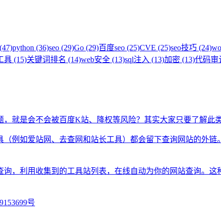
(47)
python (36)
seo (29)
Go (29)
百度seo (25)
CVE (25)
seo技巧 (24)
wo
具 (15)
关键词排名 (14)
web安全 (13)
sql注入 (13)
加密 (13)
代码审计 
题，就是会不会被百度K站、降权等风险？其实大家只要了解此
具（例如爱站网、去查网和站长工具）都会留下查询网站的外链
查询，利用收集到的工具站列表，在线自动为你的网站查询。这
9153699号