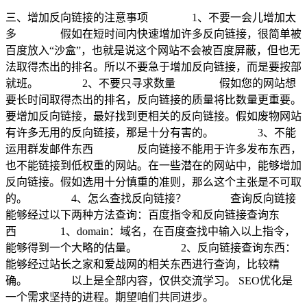
三、增加反向链接的注意事项
1、不要一会儿增加太
多
假如在短时间内快速增加许多反向链接，很简单被
百度放入“沙盒”，也就是说这个网站不会被百度屏蔽，但也无
法取得杰出的排名。所以不要急于增加反向链接，而是要按部
就班。
2、不要只寻求数量
假如您的网站想
要长时间取得杰出的排名，反向链接的质量将比数量更重要。
要增加反向链接，最好找到更相关的反向链接。假如废物网站
有许多无用的反向链接，那是十分有害的。
3、不能
运用群发邮件东西
反向链接不能用于许多发布东西，
也不能链接到低权重的网站。在一些潜在的网站中，能够增加
反向链接。假如选用十分慎重的准则，那么这个主张是不可取
的。
4、怎么查找反向链接？
查询反向链接
能够经过以下两种方法查询：百度指令和反向链接查询东
西
1、domain：域名，在百度查找中输入以上指令，
能够得到一个大略的估量。
2、反向链接查询东西：
能够经过站长之家和爱战网的相关东西进行查询，比较精
确。
以上是全部内容，仅供交流学习。 SEO优化是
一个需求坚持的进程。期望咱们共同进步。