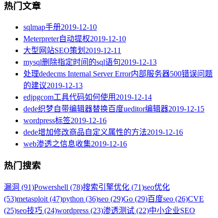
热门文章
sqlmap手册
2019-12-10
Meterpreter自动提权
2019-12-10
大型网站SEO策划
2019-12-11
mysql删除指定时间的sql语句
2019-12-13
处理dedecms Internal Server Error内部服务器500错误问题
的建议
2019-12-13
edjpgcom工具代码如何使用
2019-12-14
dede织梦自带编辑器替换百度ueditor编辑器
2019-12-15
wordpress标签
2019-12-16
dede增加修改商品自定义属性的方法
2019-12-16
web渗透之信息收集
2019-12-16
热门搜索
漏洞 (91)
Powershell (78)
搜索引擎优化 (71)
seo优化
(53)
metasploit (47)
python (36)
seo (29)
Go (29)
百度seo (26)
CVE
(25)
seo技巧 (24)
wordpress (23)
渗透测试 (22)
中小企业SEO