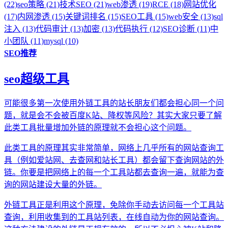
(22)
seo策略 (21)
技术SEO (21)
web渗透 (19)
RCE (18)
网站优化
(17)
内网渗透 (15)
关键词排名 (15)
SEO工具 (15)
web安全 (13)
sql
注入 (13)
代码审计 (13)
加密 (13)
代码执行 (12)
SEO诊断 (11)
中
小团队 (11)
mysql (10)
SEO推荐
seo超级工具
可能很多第一次使用外链工具的站长朋友们都会担心同一个问
题，就是会不会被百度K站、降权等风险？其实大家只要了解
此类工具批量增加外链的原理就不会担心这个问题。
此类工具的原理其实非常简单，网络上几乎所有的网站查询工
具（例如爱站网、去查网和站长工具）都会留下查询网站的外
链。你要是把网络上的每一个工具站都去查询一遍，就能为查
询的网站建设大量的外链。
外链工具正是利用这个原理，免除你手动去访问每一个工具站
查询，利用收集到的工具站列表，在线自动为你的网站查询。