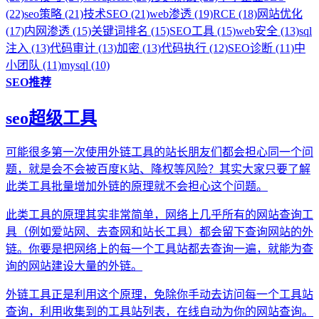
(22)
seo策略 (21)
技术SEO (21)
web渗透 (19)
RCE (18)
网站优化
(17)
内网渗透 (15)
关键词排名 (15)
SEO工具 (15)
web安全 (13)
sql
注入 (13)
代码审计 (13)
加密 (13)
代码执行 (12)
SEO诊断 (11)
中
小团队 (11)
mysql (10)
SEO推荐
seo超级工具
可能很多第一次使用外链工具的站长朋友们都会担心同一个问
题，就是会不会被百度K站、降权等风险？其实大家只要了解
此类工具批量增加外链的原理就不会担心这个问题。
此类工具的原理其实非常简单，网络上几乎所有的网站查询工
具（例如爱站网、去查网和站长工具）都会留下查询网站的外
链。你要是把网络上的每一个工具站都去查询一遍，就能为查
询的网站建设大量的外链。
外链工具正是利用这个原理，免除你手动去访问每一个工具站
查询，利用收集到的工具站列表，在线自动为你的网站查询。