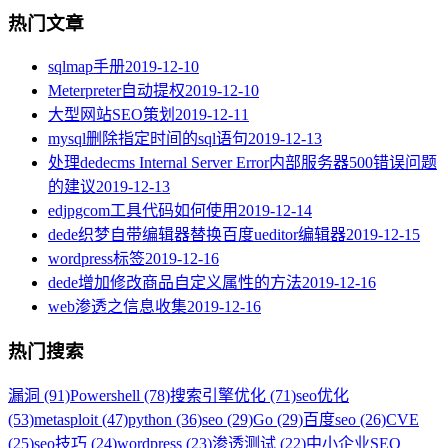
热门文章
sqlmap手册
2019-12-10
Meterpreter自动提权
2019-12-10
大型网站SEO策划
2019-12-11
mysql删除指定时间的sql语句
2019-12-13
处理dedecms Internal Server Error内部服务器500错误问题
的建议
2019-12-13
edjpgcom工具代码如何使用
2019-12-14
dede织梦自带编辑器替换百度ueditor编辑器
2019-12-15
wordpress标签
2019-12-16
dede增加修改商品自定义属性的方法
2019-12-16
web渗透之信息收集
2019-12-16
热门搜索
漏洞 (91)
Powershell (78)
搜索引擎优化 (71)
seo优化
(53)
metasploit (47)
python (36)
seo (29)
Go (29)
百度seo (26)
CVE
(25)
seo技巧 (24)
wordpress (23)
渗透测试 (22)
中小企业SEO