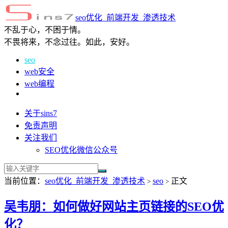
seo优化_前端开发_渗透技术
不乱于心，不困于情。
不畏将来，不念过往。如此，安好。
seo
web安全
web编程
关于sins7
免责声明
关注我们
SEO优化微信公众号
当前位置：
seo优化_前端开发_渗透技术
seo
正文
>
>
吴韦朋：如何做好网站主页链接的SEO优
化？