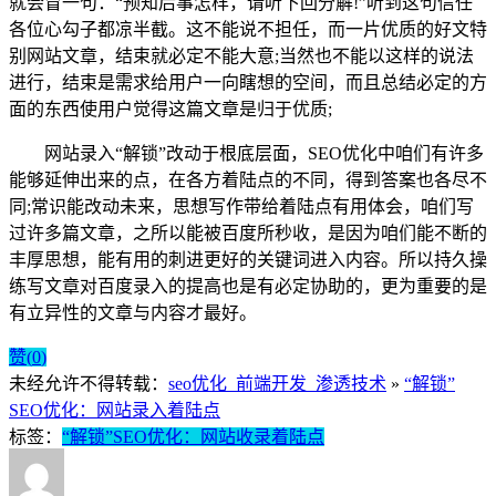
就会冒一句：“预知后事怎样，请听下回分解!”听到这句信任
各位心勾子都凉半截。这不能说不担任，而一片优质的好文特
别网站文章，结束就必定不能大意;当然也不能以这样的说法
进行，结束是需求给用户一向瞎想的空间，而且总结必定的方
面的东西使用户觉得这篇文章是归于优质;
网站录入“解锁”改动于根底层面，SEO优化中咱们有许多
能够延伸出来的点，在各方着陆点的不同，得到答案也各尽不
同;常识能改动未来，思想写作带给着陆点有用体会，咱们写
过许多篇文章，之所以能被百度所秒收，是因为咱们能不断的
丰厚思想，能有用的刺进更好的关键词进入内容。所以持久操
练写文章对百度录入的提高也是有必定协助的，更为重要的是
有立异性的文章与内容才最好。
赞(
0
)
未经允许不得转载：
seo优化_前端开发_渗透技术
»
“解锁”
SEO优化：网站录入着陆点
标签：
“解锁”SEO优化：网站收录着陆点