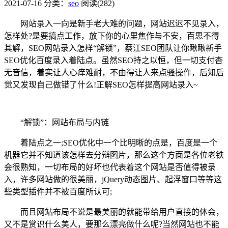
2021-07-16
分类：
seo
阅读(282)
网站录入一向是新手老大难的问题，网站迟迟不见录入，
怎样处?是要搞点工作，放下你的心里焦作与不安，百思不得
其解，SEO网站录入怎样“解锁”，蔡江SEO团队让你瞅瞅新手
SEO优化百度录入着陆点。虽然SEO持之以恒，但一切支付杳
无音信，着实让人心痒难耐，不由得让人来点骚操作，后知后
觉又发现自己做错了什么!正解SEO怎样提高网站录入~
“解锁”：网站布局与内链
着陆点之一;SEO优化中一个比明晰的点是，百度是一个
机器它并不知道该怎样去分辩图片，那么这个方面是各位老铁
会很熟知，一切布局的好坏也代表着这个网站是否值得被录
入，许多网站做的很美丽，jQuery动态图片、起浮窗口等等这
些类型插件并不被百度所认可;
而且网站布局不说是最美丽的就能带给用户直接的体会，
又不是赏识什么美人，要那么漂亮做什么呢?当然网站也不能