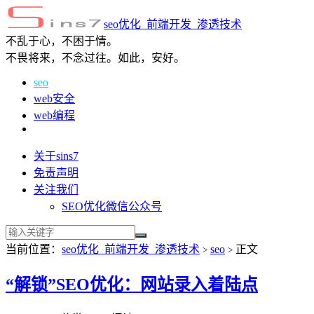
seo优化_前端开发_渗透技术
不乱于心，不困于情。
不畏将来，不念过往。如此，安好。
seo
web安全
web编程
关于sins7
免责声明
关注我们
SEO优化微信公众号
当前位置：
seo优化_前端开发_渗透技术
seo
正文
>
>
“解锁”SEO优化：网站录入着陆点