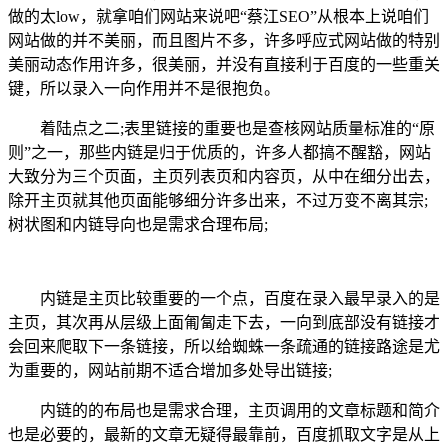
做的太low，就拿咱们网站来说吧“蔡江SEO”从根本上说咱们
网站做的并不美丽，而且图片不多，许多呼应式网站做的特别
美丽动态作用许多，很美丽，并没有直接利于百度的一些重关
键，所以录入一向作用并不是很抱负。
着陆点之二;表里链接的重要也是查核网站质量标准的“原
则”之一，那些内链是归于优质的，许多人都搞不醒豁，网站
大致分为三个页面，主页列表页和内容页，从中在细分出去，
除开主页就其他页面能够细分许多出来，不过万变不离其宗;
树状图和内链导向也是需求合理布局;
内链是主页比较重要的一个点，百度在录入最早录入的是
主页，其次再从层级上面匍匐走下去，一向到底部没有链接才
会回来爬取下一条链接，所以给蜘蛛一条疏通的链接路途是尤
为重要的，网站前期不适合增加多处导出链接;
内链的的布局也是需求合理，主页调用的文章标题和简介
也是必要的，最新的文章无疑得最靠前，百度抓取文字是从上