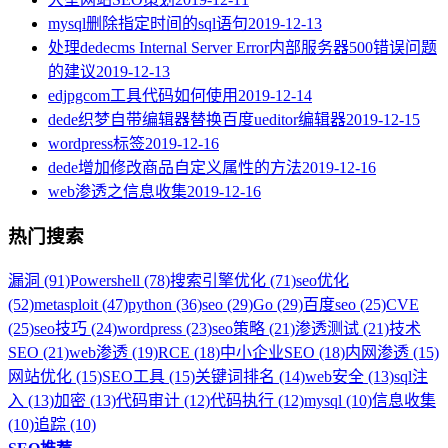
mysql删除指定时间的sql语句
2019-12-13
处理dedecms Internal Server Error内部服务器500错误问题
的建议
2019-12-13
edjpgcom工具代码如何使用
2019-12-14
dede织梦自带编辑器替换百度ueditor编辑器
2019-12-15
wordpress标签
2019-12-16
dede增加修改商品自定义属性的方法
2019-12-16
web渗透之信息收集
2019-12-16
热门搜索
漏洞 (91)
Powershell (78)
搜索引擎优化 (71)
seo优化
(52)
metasploit (47)
python (36)
seo (29)
Go (29)
百度seo (25)
CVE
(25)
seo技巧 (24)
wordpress (23)
seo策略 (21)
渗透测试 (21)
技术
SEO (21)
web渗透 (19)
RCE (18)
中小企业SEO (18)
内网渗透 (15)
网站优化 (15)
SEO工具 (15)
关键词排名 (14)
web安全 (13)
sql注
入 (13)
加密 (13)
代码审计 (12)
代码执行 (12)
mysql (10)
信息收集
(10)
追踪 (10)