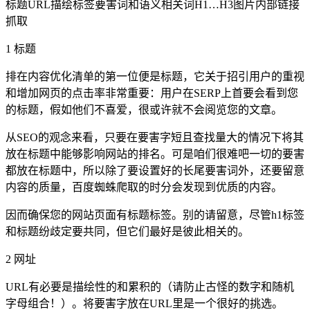
标题
URL
描绘标签
要害词和语义相关词
H1…H3
图片
内部链接
抓取
1 标题
排在内容优化清单的第一位便是标题，它关于招引用户的重视
和增加网页的点击率非常重要：用户在SERP上首要会看到您
的标题，假如他们不喜爱，很或许就不会阅览您的文章。
从
SEO
的观念来看，只要在要害字短且查找量大的情况下将其
放在标题中能够影响网站的排名。可是咱们很难吧一切的要害
都放在标题中，所以除了要设置好的长尾要害词外，还要留意
内容的质量，百度蜘蛛爬取的时分会发现到优质的内容。
因而确保您的网站页面有标题标签。别的请留意，尽管h1标签
和标题纷歧定要共同，但它们最好是彼此相关的。
2 网址
URL有必要是描绘性的和累积的（请防止古怪的数字和随机
字母组合！）。将要害字放在URL里是一个很好的挑选。