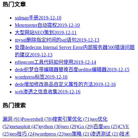
热门文章
sqlmap手册
2019-12-10
Meterpreter自动提权
2019-12-10
大型网站SEO策划
2019-12-11
mysql删除指定时间的sql语句
2019-12-13
处理dedecms Internal Server Error内部服务器500错误问题
的建议
2019-12-13
edjpgcom工具代码如何使用
2019-12-14
dede织梦自带编辑器替换百度ueditor编辑器
2019-12-15
wordpress标签
2019-12-16
dede增加修改商品自定义属性的方法
2019-12-16
web渗透之信息收集
2019-12-16
热门搜索
漏洞 (91)
Powershell (78)
搜索引擎优化 (71)
seo优化
(52)
metasploit (47)
python (36)
seo (29)
Go (29)
百度seo (25)
CVE
(25)
seo技巧 (24)
wordpress (23)
seo策略 (21)
渗透测试 (21)
技术