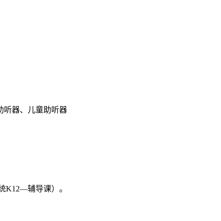
助听器、儿童助听器
K12—辅导课）。