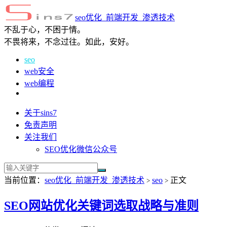
seo优化_前端开发_渗透技术
不乱于心，不困于情。
不畏将来，不念过往。如此，安好。
seo
web安全
web编程
关于sins7
免责声明
关注我们
SEO优化微信公众号
当前位置：
seo优化_前端开发_渗透技术
seo
正文
>
>
SEO网站优化关键词选取战略与准则