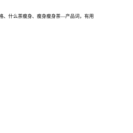
格、什么茶瘦身、瘦身瘦身茶—产品词，有用