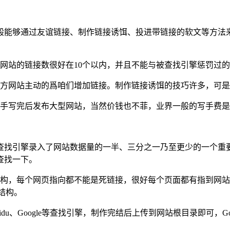
般能够通过友谊链接、制作链接诱饵、投进带链接的软文等方法来
网站的链接数很好在10个以内，并且不能与被查找引擎惩罚过的
对方网站主动的爲咱们增加链接。制作链接诱饵的技巧许多，可
手写完后发布大型网站，当然价钱也不菲，业界一般的写手费是3
查找引擎录入了网站数据量的一半、三分之一乃至更少的一个重
查找一下。
网页结构，每个网页指向都不能是死链接，很好每个页面都有指到
结构。
du、Google等查找引擎，制作完结后上传到网站根目录即可，Go