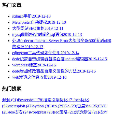
热门文章
sqlmap手册
2019-12-10
Meterpreter自动提权
2019-12-10
大型网站SEO策划
2019-12-11
mysql删除指定时间的sql语句
2019-12-13
处理dedecms Internal Server Error内部服务器500错误问题
的建议
2019-12-13
edjpgcom工具代码如何使用
2019-12-14
dede织梦自带编辑器替换百度ueditor编辑器
2019-12-15
wordpress标签
2019-12-16
dede增加修改商品自定义属性的方法
2019-12-16
web渗透之信息收集
2019-12-16
热门搜索
漏洞 (91)
Powershell (78)
搜索引擎优化 (71)
seo优化
(52)
metasploit (47)
python (36)
seo (29)
Go (29)
百度seo (25)
CVE
(25)
seo技巧 (24)
wordpress (23)
seo策略 (21)
渗透测试 (21)
技术