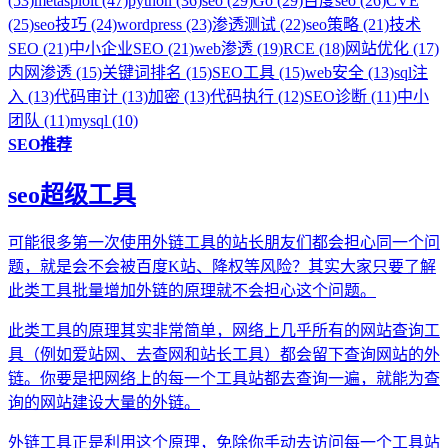
(53)
metasploit (47)
python (36)
seo (29)
Go (29)
百度seo (26)
CVE
(25)
seo技巧 (24)
wordpress (23)
渗透测试 (22)
seo策略 (21)
技术
SEO (21)
中小企业SEO (21)
web渗透 (19)
RCE (18)
网站优化 (17)
内网渗透 (15)
关键词排名 (15)
SEO工具 (15)
web安全 (13)
sql注
入 (13)
代码审计 (13)
加密 (13)
代码执行 (12)
SEO诊断 (11)
中小
团队 (11)
mysql (10)
SEO推荐
seo超级工具
可能很多第一次使用外链工具的站长朋友们都会担心同一个问
题，就是会不会被百度K站、降权等风险？其实大家只要了解
此类工具批量增加外链的原理就不会担心这个问题。
此类工具的原理其实非常简单，网络上几乎所有的网站查询工
具（例如爱站网、去查网和站长工具）都会留下查询网站的外
链。你要是把网络上的每一个工具站都去查询一遍，就能为查
询的网站建设大量的外链。
外链工具正是利用这个原理，免除你手动去访问每一个工具站