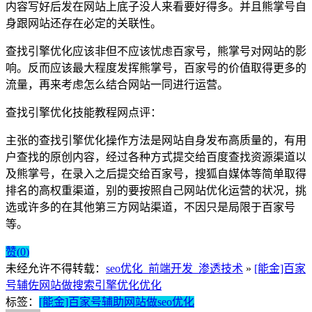
内容写好后发在网站上底子没人来看要好得多。并且熊掌号自
身跟网站还存在必定的关联性。
查找引擎优化应该非但不应该忧虑百家号，熊掌号对网站的影
响。反而应该最大程度发挥熊掌号，百家号的价值取得更多的
流量，再来考虑怎么结合网站一同进行运营。
查找引擎优化技能教程网点评：
主张的查找引擎优化操作方法是网站自身发布高质量的，有用
户查找的原创内容，经过各种方式提交给百度查找资源渠道以
及熊掌号，在录入之后提交给百家号，搜狐自媒体等简单取得
排名的高权重渠道，别的要按照自己网站优化运营的状况，挑
选或许多的在其他第三方网站渠道，不因只是局限于百家号
等。
赞(
0
)
未经允许不得转载：
seo优化_前端开发_渗透技术
»
[能金]百家
号辅佐网站做搜索引擎优化优化
标签：
[能金]百家号辅助网站做seo优化