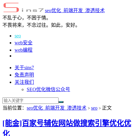
seo优化_前端开发_渗透技术
不乱于心，不困于情。
不畏将来，不念过往。如此，安好。
seo
web安全
web编程
关于sins7
免责声明
关注我们
SEO优化微信公众号
当前位置：
seo优化_前端开发_渗透技术
seo
正文
>
>
[能金]百家号辅佐网站做搜索引擎优化优
化