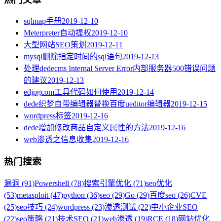
sqlmap手册
2019-12-10
Meterpreter自动提权
2019-12-10
大型网站SEO策划
2019-12-11
mysql删除指定时间的sql语句
2019-12-13
处理dedecms Internal Server Error内部服务器500错误问题
的建议
2019-12-13
edjpgcom工具代码如何使用
2019-12-14
dede织梦自带编辑器替换百度ueditor编辑器
2019-12-15
wordpress标签
2019-12-16
dede增加修改商品自定义属性的方法
2019-12-16
web渗透之信息收集
2019-12-16
热门搜索
漏洞 (91)
Powershell (78)
搜索引擎优化 (71)
seo优化
(53)
metasploit (47)
python (36)
seo (29)
Go (29)
百度seo (26)
CVE
(25)
seo技巧 (24)
wordpress (23)
渗透测试 (22)
中小企业SEO
(22)
seo策略 (21)
技术SEO (21)
web渗透 (19)
RCE (18)
网站优化