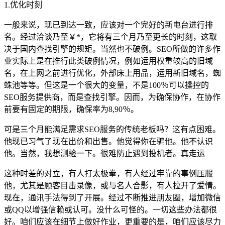
1.优化时刻
一般来说，现已到达一致，应该对一个完好的新电台进行排
名。经过洽谈乃至￥*，它将有三个月乃至更长的时刻，这取
决于国内查找引擎的规矩。当然也不破例。SEO所做的许多作
业实际上是在推行此类破例情况，例如运用权重较高的旧域
名，在上网之前进行优化，外部床上用品，运用新旧域名，蜘
蛛池等等。但这是一个很大的变量，不是100％可以操控的
SEO服务提供商，而是查找引擎。因而，为确保协作，在协作
前要有固定的期限，确保率为8,90％。
可是三个月能满足需求SEO服务的传统老板吗？这有点困难。
他现已习气了现在出价和出售。他觉得你在骗他。他不认识
他。当然，我想测验一下。很难防止遇到投机者。真走运
这种时差的对立，有人打太极拳，有人经过牢靠的事例压服
他，尤其是顾客目击录像，或与名人合影，有人拉开了爱情。
现在，通讯手法得到了开展。经过不断推进朋友圈，增加微信
或QQ以增强信赖或认可。没什么可怪的。一切这些办法都很
好。咱们应该在细节上做好作业，更重要的是，咱们应该尽力