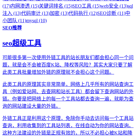
(17)
内网渗透 (15)
关键词排名 (15)
SEO工具 (15)
web安全 (13)
sql
注入 (13)
代码审计 (13)
加密 (13)
代码执行 (12)
SEO诊断 (11)
中
小团队 (11)
mysql (10)
SEO推荐
seo超级工具
可能很多第一次使用外链工具的站长朋友们都会担心同一个问
题，就是会不会被百度K站、降权等风险？其实大家只要了解
此类工具批量增加外链的原理就不会担心这个问题。
此类工具的原理其实非常简单，网络上几乎所有的网站查询工
具（例如爱站网、去查网和站长工具）都会留下查询网站的外
链。你要是把网络上的每一个工具站都去查询一遍，就能为查
询的网站建设大量的外链。
外链工具正是利用这个原理，免除你手动去访问每一个工具站
查询，利用收集到的工具站列表，在线自动为你的网站查询。
这种方法建设的外链是正规有效的，所以不必担心被K站和降