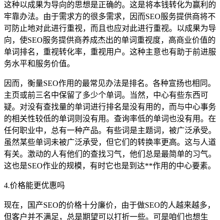
这种以成果为导向的思想是正确的。这是将本钱转化为赢利的
牢靠办法。由于需求方的很多需求，因而SEO服务提供商将不
可防止地对此进行重视，而且也应对此进行重视。以成果为导
向，使SEO服务提供商养成杰出的单词重视度，高商业价值的
单词排名，重视转化率，重视用户。这种主意也有助于前进服
务水平和服务价值。
因而，衡量SEO作用的最常见办法是排名。各种宣扬也相同。
主页或前三名中保留了多少个单词。当然，中心有些东西可
疑。对没有查找量的单词进行排名是没有用的，而与中心事务
的相关性较低的单词则没有用。查询率低的单词也没有用。在
任何职业中，总有一种产品。有些词是主题词，被广泛承受。
虽然某些单词未被广泛承受，但它们的转换率更高。这与人道
有关。激动的人有他们的查找习气，他们总是最简单的习气。
这也是SEO作业的规模，有时它也是到达**作用的中心要素。
4.价格能更优惠吗
现在，国产SEO的价格十分廉价，由于做SEO的人越来越多，
但客户并不满足，总是期望可以打折一些。可是咱们也想生