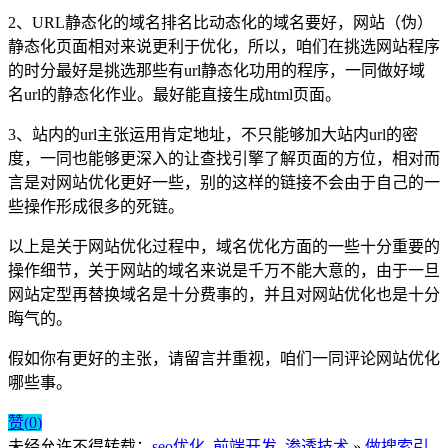
2、
URL静态化的域名排名比动态化的域名要好
，网站（伪）
静态化页面相对来说更利于优化，所以，咱们在挑选网站程序
的时分最好是挑选那些有url静态化功用的程序，一同做好域
名url的静态化作业。最好能直接生成html页面。
3、
站内的url主张运用肯定地址
，不只能够加大站内url的密
度，一同也能够更深入的让查找引擎了解页面的方位，相对而
言是对网站优化更好一些，别的这样的链接不会由于自己的一
些操作形成很多的死链。
以上是关于网站优化过程中，域名优化方面的一些十分重要的
操作细节，关于网站的域名来说是千万不能大意的，由于
一旦
网站定型再替换域名是十分费事的，并且对网站优化也是十分
晦气的。
假如你有更好的主张，请留言并重视，咱们一同评论网站优化
哪些事。
赞(
0
)
未经允许不得转载：
seo优化_前端开发_渗透技术
»
做搜索引