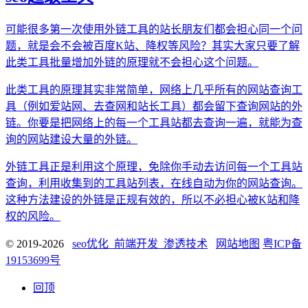
可能很多第一次使用外链工具的站长朋友们都会担心同一个问
题，就是会不会被百度K站、降权等风险？其实大家只要了解
此类工具批量增加外链的原理就不会担心这个问题。
此类工具的原理其实非常简单，网络上几乎所有的网站查询工
具（例如爱站网、去查网和站长工具）都会留下查询网站的外
链。你要是把网络上的每一个工具站都去查询一遍，就能为查
询的网站建设大量的外链。
外链工具正是利用这个原理，免除你手动去访问每一个工具站
查询，利用收集到的工具站列表，在线自动为你的网站查询。
这种方法建设的外链是正规有效的，所以不必担心被K站和降
权的风险。
© 2019-2026
seo优化_前端开发_渗透技术
网站地图
粤ICP备
19153699号
回顶