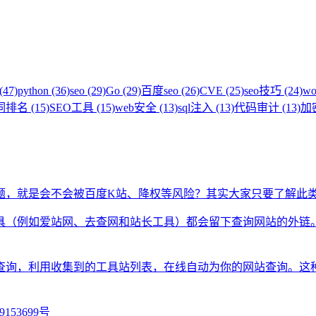
(47)
python (36)
seo (29)
Go (29)
百度seo (26)
CVE (25)
seo技巧 (24)
wo
排名 (15)
SEO工具 (15)
web安全 (13)
sql注入 (13)
代码审计 (13)
加密
题，就是会不会被百度K站、降权等风险？其实大家只要了解此
具（例如爱站网、去查网和站长工具）都会留下查询网站的外链
查询，利用收集到的工具站列表，在线自动为你的网站查询。这
9153699号