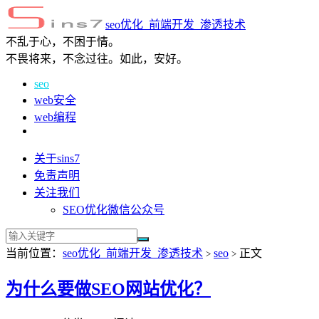
seo优化_前端开发_渗透技术
不乱于心，不困于情。
不畏将来，不念过往。如此，安好。
seo
web安全
web编程
关于sins7
免责声明
关注我们
SEO优化微信公众号
当前位置：
seo优化_前端开发_渗透技术
seo
正文
>
>
为什么要做SEO网站优化？