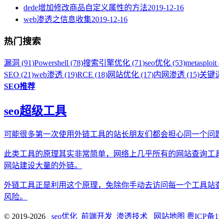
dede增加修改商品自定义属性的方法
2019-12-16
web渗透之信息收集
2019-12-16
热门搜索
漏洞 (91)
Powershell (78)
搜索引擎优化 (71)
seo优化 (53)
metasploit 
SEO (21)
web渗透 (19)
RCE (18)
网站优化 (17)
内网渗透 (15)
关键词
SEO推荐
seo超级工具
可能很多第一次使用外链工具的站长朋友们都会担心同一个问
此类工具的原理其实非常简单，网络上几乎所有的网站查询工
网站建设大量的外链。
外链工具正是利用这个原理，免除你手动去访问每一个工具站
风险。
© 2019-2026
seo优化_前端开发_渗透技术
网站地图
粤ICP备1