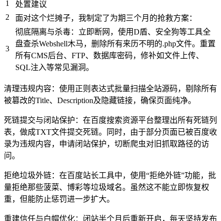
1
处置建议
2
面对这个烂摊子，我制定了为期三个月的抢救方案：
彻底隔离与杀毒：立即断网，使用D盾、安全狗等工具全
盘查杀Webshell木马，删除所有来历不明的.php文件。重置
3
所有CMS后台、FTP、数据库密码，修补如文件上传、
SQL注入等常见漏洞。
清理违规内容：使用正则表达式批量扫描全站源码，剔除所有
被篡改的Title、Description及隐藏链接，确保页面纯净。
死链提交与闭站保护：在百度搜索资源平台整理出所有死链列
表，做成TXT文件提交死链。同时，由于部分页面已被百度收
录为违规内容，申请闭站保护，切断爬虫对旧抓取路径的访
问。
拒绝垃圾外链：在百度站长工具中，使用“拒绝外链”功能，批
量拒绝那些菠菜、博彩等垃圾域名。虽然这不能立即恢复权
重，但能防止惩罚进一步扩大。
重建信任与白帽优化：闭站半个月后重新开启，每天坚持发布