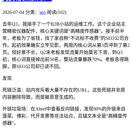
2026-07-04
分类：
seo
阅读(102)
去年Q3，我接手了一个B2B小站的运维工作。这个企业站主
营精密仪器配件，核心关键词是“高精度传感器”。接手前半
年，老板为了省钱，找了家自称“不达标不收费”的SEO公司合
作。起初效果确实立竿见影，两周内核心词从第3页冲到了第2
页。但好景不长，Q2末老板发现流量开始莫名下滑，到Q3
初，核心词直接掉出前50名，整站流量暴跌70%。老板急得跳
脚，原SEO公司却已读不回。
发现
死链泛滥：站内充斥着大量不存在的URL，这些死链并非原
内容删除导致，而是被恶意生成的。
外链垃圾场：在Ahref中查看反向链接，发现90%的外链来自
菠菜、博彩、代开发票等非法站点，且锚文本全是“高精度传
感器”。