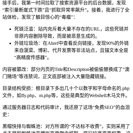
接手后，我第一时间拉取了搜索资源平台的后台数据，发现
“索引量断崖式下跌”且“抓取异常率飙升”。接着，我进行了全
站体检，发现了触目惊心的“毒瘤”：
死链泛滥：站内充斥着大量不存在的URL，这些死链并
非原内容删除导致，而是被恶意生成的。
外链垃圾场：在Ahref中查看反向链接，发现90%的外链
来自菠菜、博彩、代开发票等非法站点，且锚文本全是
“高精度传感器”。
内容被篡改：部分内页的Title和Description被偷偷替换成了“澳
门赌场”等违禁词，正文底部被注入大量隐藏链接。
目录结构受损：根目录下多出几十个以数字和字母命名的.php
文件，如fly.php、m.php等，这些是典型的Webshell木马文件。
通过服务器日志和代码审计，我还原了这场“免费SEO”的血泪
史：
黑帽快排与蜘蛛池：对方所谓的“不达标不收费”，实则采用了