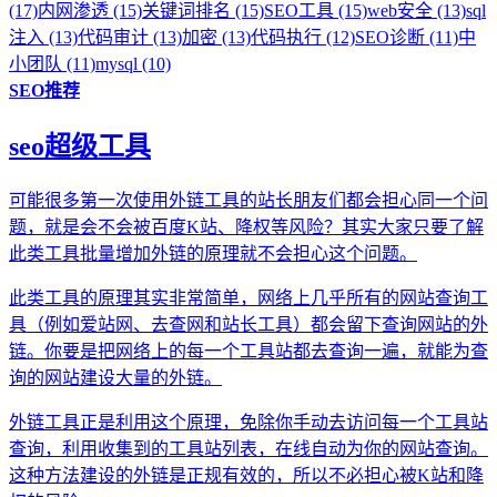
(17)
内网渗透 (15)
关键词排名 (15)
SEO工具 (15)
web安全 (13)
sql
注入 (13)
代码审计 (13)
加密 (13)
代码执行 (12)
SEO诊断 (11)
中
小团队 (11)
mysql (10)
SEO推荐
seo超级工具
可能很多第一次使用外链工具的站长朋友们都会担心同一个问
题，就是会不会被百度K站、降权等风险？其实大家只要了解
此类工具批量增加外链的原理就不会担心这个问题。
此类工具的原理其实非常简单，网络上几乎所有的网站查询工
具（例如爱站网、去查网和站长工具）都会留下查询网站的外
链。你要是把网络上的每一个工具站都去查询一遍，就能为查
询的网站建设大量的外链。
外链工具正是利用这个原理，免除你手动去访问每一个工具站
查询，利用收集到的工具站列表，在线自动为你的网站查询。
这种方法建设的外链是正规有效的，所以不必担心被K站和降