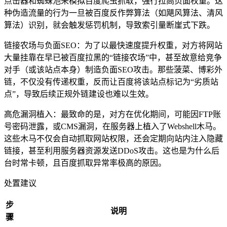
点击器和蜘蛛池来模拟百度爬虫抓取，强行拉高页面权重。这
种伪造流量的行为一旦被百度反作弊算法（如飓风算法、清风
算法）识别，就会触发惩罚机制，导致索引量断崖式下跌。
链接农场与负面SEO：为了以最快速度提升权重，对方将网站
大量挂靠在早已被百度拉黑的“链接农场”中，甚至故意给竞争
对手（或该站点本身）制造负面SEO攻击。那些菠菜、博彩外
链，不仅没有传递权重，反而让百度将该站点标记为“劣质站
点”，导致后续正规外链建设也难以生效。
高危漏洞植入：最致命的是，对方在优化期间，可能因FTP账
号密码泄露，或CMS漏洞，在服务器上植入了Webshell木马。
这些木马不仅会自动抓取网站权限，还会定期向站内注入隐藏
链接，甚至利用服务器资源发送DDoS攻击。这也是为什么后
台时常卡顿，且百度抓取异常率极高的原因。
处置建议
步
说明
骤