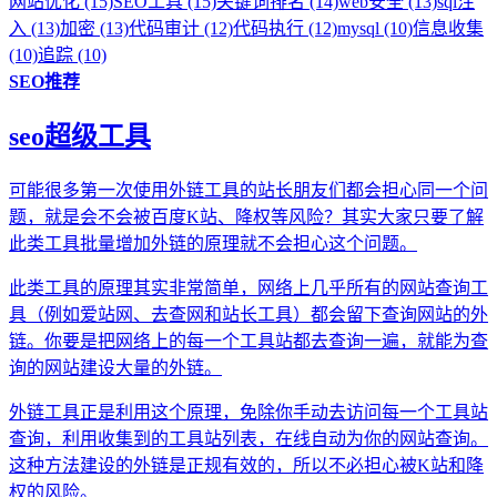
网站优化 (15)
SEO工具 (15)
关键词排名 (14)
web安全 (13)
sql注
入 (13)
加密 (13)
代码审计 (12)
代码执行 (12)
mysql (10)
信息收集
(10)
追踪 (10)
SEO推荐
seo超级工具
可能很多第一次使用外链工具的站长朋友们都会担心同一个问
题，就是会不会被百度K站、降权等风险？其实大家只要了解
此类工具批量增加外链的原理就不会担心这个问题。
此类工具的原理其实非常简单，网络上几乎所有的网站查询工
具（例如爱站网、去查网和站长工具）都会留下查询网站的外
链。你要是把网络上的每一个工具站都去查询一遍，就能为查
询的网站建设大量的外链。
外链工具正是利用这个原理，免除你手动去访问每一个工具站
查询，利用收集到的工具站列表，在线自动为你的网站查询。
这种方法建设的外链是正规有效的，所以不必担心被K站和降
权的风险。