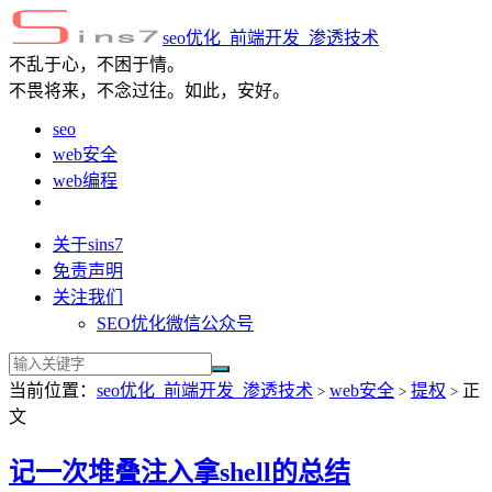
seo优化_前端开发_渗透技术
不乱于心，不困于情。
不畏将来，不念过往。如此，安好。
seo
web安全
web编程
关于sins7
免责声明
关注我们
SEO优化微信公众号
当前位置：
seo优化_前端开发_渗透技术
web安全
提权
正
>
>
>
文
记一次堆叠注入拿shell的总结