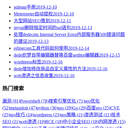
sqlmap手册
2019-12-10
Meterpreter自动提权
2019-12-10
大型网站SEO策划
2019-12-11
mysql删除指定时间的sql语句
2019-12-13
处理dedecms Internal Server Error内部服务器500错误问题
的建议
2019-12-13
edjpgcom工具代码如何使用
2019-12-14
dede织梦自带编辑器替换百度ueditor编辑器
2019-12-15
wordpress标签
2019-12-16
dede增加修改商品自定义属性的方法
2019-12-16
web渗透之信息收集
2019-12-16
热门搜索
漏洞 (91)
Powershell (78)
搜索引擎优化 (71)
seo优化
(52)
metasploit (47)
python (36)
seo (29)
Go (29)
百度seo (25)
CVE
(25)
seo技巧 (24)
wordpress (23)
seo策略 (21)
渗透测试 (21)
技术
SEO (21)
web渗透 (19)
RCE (18)
中小企业SEO (18)
内网渗透 (15)