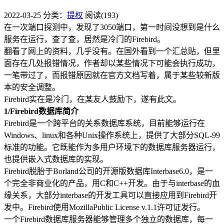
2022-03-25
分类：
提权
阅读(193)
在一次端口探测中，发现了3050端口，第一时间没想到是什么
服务在运行，查了查，居然是冷门的Firebird。
翻看了网上的资料，几乎没有。在国外看到一个汇总贴，但里
面存在几处报错情况，作者却以某些情况下可能会执行成功，
一笔带过了，而报错原因就在官方文档写着，属于某些较新版
本的安全调整。
Firebird实在是冷门，在某友人鼓励下，遂有此文。
1/
Firebird数据库简介
Firebird是一个跨平台的关系数据库系统，目前能够运行在
Windows、linux和各种Unix操作系统上，提供了大部分SQL-99
标准的功能。它既能作为多用户环境下的数据库服务器运行，
也提供嵌入式数据库的实现。
Firebird脱胎于Borland公司的开源版数据库Interbase6.0，是一
个完全非商业化的产品，用C和C++开发。由于与interbase的血
缘关系，大部分interbase的开发工具可以直接应用到Firebird开
发中。Firebird使用MozillaPublic License v.1.1许可证发行。
一个Firebird数据库服务器能够管理多个独立的数据库，每一