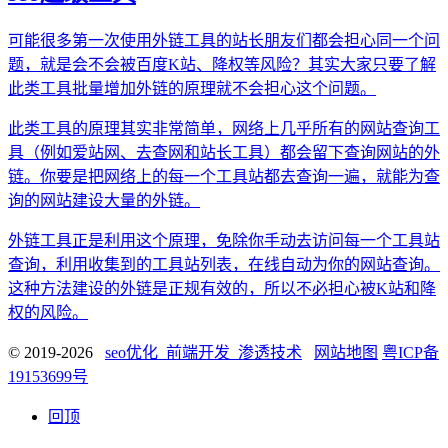
可能很多第一次使用外链工具的站长朋友们都会担心同一个问
题，就是会不会被百度K站、降权等风险？其实大家只要了解
此类工具批量增加外链的原理就不会担心这个问题。
此类工具的原理其实非常简单，网络上几乎所有的网站查询工
具（例如爱站网、去查网和站长工具）都会留下查询网站的外
链。你要是把网络上的每一个工具站都去查询一遍，就能为查
询的网站建设大量的外链。
外链工具正是利用这个原理，免除你手动去访问每一个工具站
查询，利用收集到的工具站列表，在线自动为你的网站查询。
这种方法建设的外链是正规有效的，所以不必担心被K站和降
权的风险。
© 2019-2026
seo优化_前端开发_渗透技术
网站地图
粤ICP备
19153699号
回顶