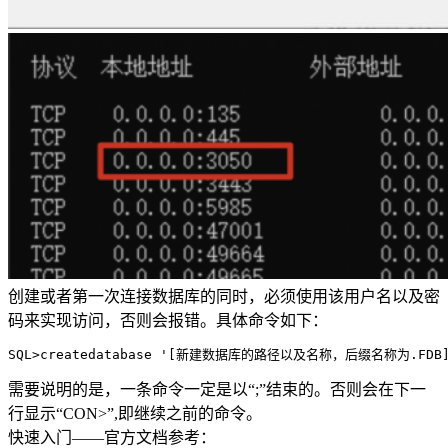
创建或者第一次连接数据库的同时，必须使用该用户名以及密
码来实现访问，否则会报错。具体命令如下：
SQL>
createdatabase 
'[新建数据库的路径以及名称，后缀名称为.FDB]
需要说明的是，一条命令一定是以“;”结束的。否则会在下一
行显示“CON>”,即继续之前的命令。
快速入门——官方文档参考：