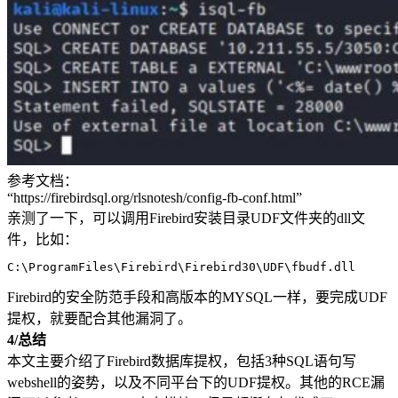
参考文档：
“https://firebirdsql.org/rlsnotesh/config-fb-conf.html”
亲测了一下，可以调用Firebird安装目录UDF文件夹的dll文
件，比如：
C
:\
ProgramFiles
\
Firebird
\
Firebird30
\
UDF
\
fbudf
.dll
Firebird的安全防范手段和高版本的MYSQL一样，要完成UDF
提权，就要配合其他漏洞了。
4/
总结
本文主要介绍了Firebird数据库提权，包括3种SQL语句写
webshell的姿势，以及不同平台下的UDF提权。其他的RCE漏