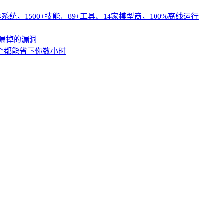
系统，1500+技能、89+工具、14家模型商，100%离线运行
漏掉的漏洞
每个都能省下你数小时