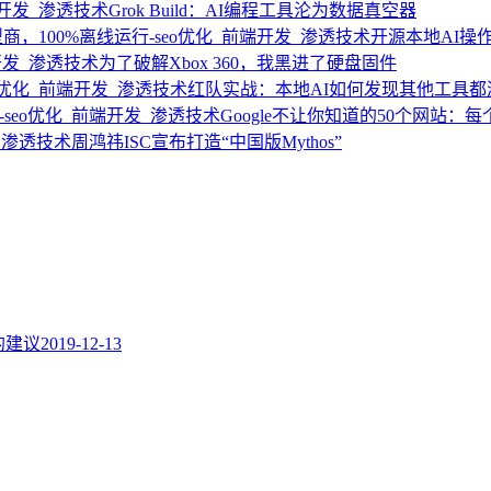
Grok Build：AI编程工具沦为数据真空器
开源本地AI操作
为了破解Xbox 360，我黑进了硬盘固件
红队实战：本地AI如何发现其他工具都
Google不让你知道的50个网站：
周鸿祎ISC宣布打造“中国版Mythos”
题的建议
2019-12-13