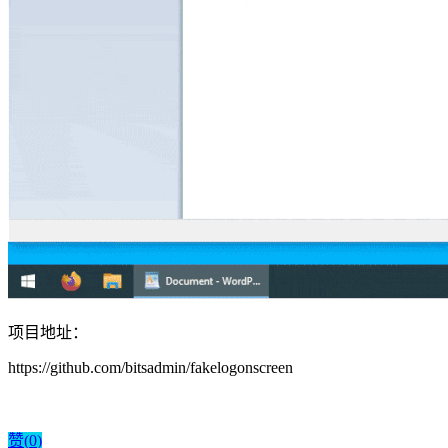
项目地址：
https://github.com/bitsadmin/fakelogonscreen
赞(
0
)