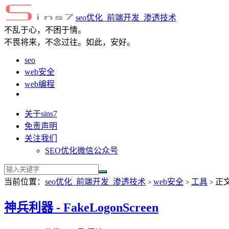
seo优化_前端开发_渗透技术
不乱于心，不困于情。
不畏将来，不念过往。如此，安好。
seo
web安全
web编程
关于sins7
免责声明
关注我们
SEO优化微信公众号
当前位置：
seo优化_前端开发_渗透技术
web安全
工具
正
>
>
>
神兵利器 - FakeLogonScreen