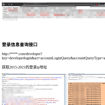
登录信息查询接口
http://****.com/developer?
key=developerlogin&act=accountLoginQuery&accountQueryType=
获取2015-2021的登录ip地址