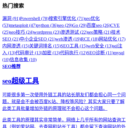
热门搜索
漏洞 (91)
Powershell (78)
搜索引擎优化 (71)
seo优化
(53)
metasploit (47)
python (36)
seo (29)
Go (29)
百度seo (26)
CVE
(25)
seo技巧 (24)
wordpress (23)
渗透测试 (22)
seo策略 (21)
技术
SEO (21)
中小企业SEO (21)
web渗透 (19)
RCE (18)
网站优化 (17)
内网渗透 (15)
关键词排名 (15)
SEO工具 (15)
web安全 (13)
sql注
入 (13)
代码审计 (13)
加密 (13)
代码执行 (12)
SEO诊断 (11)
mysql
(10)
信息收集 (10)
SEO推荐
seo超级工具
可能很多第一次使用外链工具的站长朋友们都会担心同一个问
题，就是会不会被百度K站、降权等风险？其实大家只要了解
此类工具批量增加外链的原理就不会担心这个问题。
此类工具的原理其实非常简单，网络上几乎所有的网站查询工
具（例如爱站网、去查网和站长工具）都会留下查询网站的外