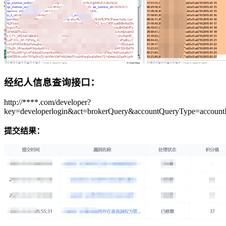
经纪人信息查询接口：
http://****.com/developer?
key=developerlogin&act=brokerQuery&accountQueryType=accoun
提交结果：