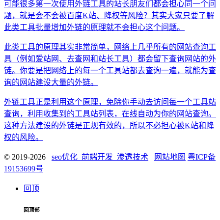
可能很多第一次使用外链工具的站长朋友们都会担心同一个问
题，就是会不会被百度K站、降权等风险？其实大家只要了解
此类工具批量增加外链的原理就不会担心这个问题。
此类工具的原理其实非常简单，网络上几乎所有的网站查询工
具（例如爱站网、去查网和站长工具）都会留下查询网站的外
链。你要是把网络上的每一个工具站都去查询一遍，就能为查
询的网站建设大量的外链。
外链工具正是利用这个原理，免除你手动去访问每一个工具站
查询，利用收集到的工具站列表，在线自动为你的网站查询。
这种方法建设的外链是正规有效的，所以不必担心被K站和降
权的风险。
© 2019-2026
seo优化_前端开发_渗透技术
网站地图
粤ICP备
19153699号
回顶
回顶部