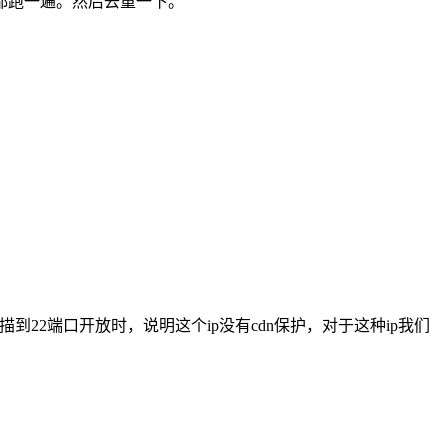
都跑一遍。然后去重一下。
22端口开放时，说明这个ip没有cdn保护，对于这种ip我们