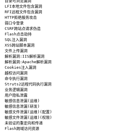
 目录可浏览漏洞

 LFI本地文件包含漏洞

 RFI远程文件包含漏洞

 HTTP拒绝服务攻击

 弱口令登录

 CSRF跨站点请求伪造

 Flash点击劫持

 SQL注入漏洞

 XSS跨站脚本漏洞

 文件上传漏洞

 解析漏洞:IIS解析漏洞

 解析漏洞:Apache解析漏洞

 Cookies注入漏洞

 越权访问漏洞

 命令执行漏洞

 Struts2远程代码执行漏洞

 业务逻辑漏洞

 用户隐私泄露

 敏感信息泄漏(运维)

 敏感信息泄漏(研发)

 敏感文件泄漏(运维)(配置)

 敏感文件泄漏(运维)(权限)

 未验证的重定向和传递

 Flash跨域访问资源
