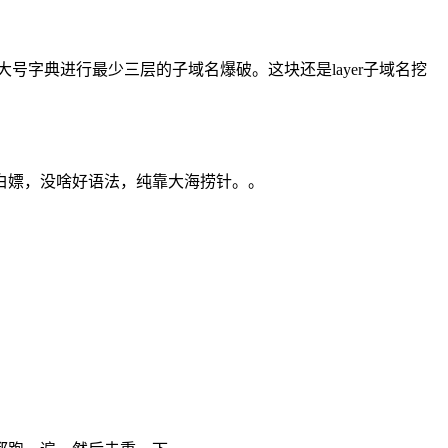
特大号字典进行最少三层的子域名爆破。这块还是layer子域名挖
可以白嫖，没啥好语法，纯靠大海捞针。。