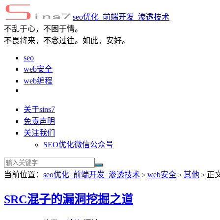
seo优化_前端开发_渗透技术
不乱于心，不困于情。
不畏将来，不念过往。如此，安好。
seo
web安全
web编程
关于sins7
免责声明
关注我们
SEO优化微信公众号
当前位置：
seo优化_前端开发_渗透技术
web安全
其他
正
>
>
>
SRC混子的漏洞挖掘之道