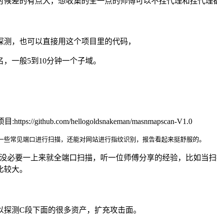
时候差的有点大，想收集的全一点的师傅可以不挂代理和挂代理
探测，也可以直接用这个项目里的代码，
批量探测子域名，一般5到10分钟一个子域。
thub.com/hellogoldsnakeman/masnmapscan-V1.0
对一些常见端口进行扫描，还能对网站进行指纹识别，报告看起来挺舒服的。
没必要一上来就全端口扫描，听一位师傅分享的经验，比如当扫描到
比较大。
以探测C段下面的很多资产，扩充攻击面。