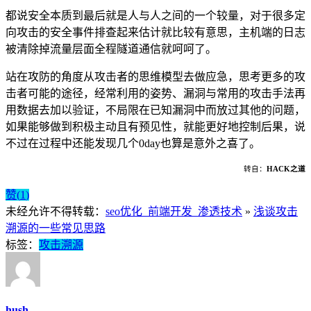
都说安全本质到最后就是人与人之间的一个较量，对于很多定
向攻击的安全事件排查起来估计就比较有意思，主机端的日志
被清除掉流量层面全程隧道通信就呵呵了。
站在攻防的角度从攻击者的思维模型去做应急，思考更多的攻
击者可能的途径，经常利用的姿势、漏洞与常用的攻击手法再
用数据去加以验证，不局限在已知漏洞中而放过其他的问题，
如果能够做到积极主动且有预见性，就能更好地控制后果，说
不过在过程中还能发现几个0day也算是意外之喜了。
转自：
HACK之道
赞(
1
)
未经允许不得转载：
seo优化_前端开发_渗透技术
»
浅谈攻击
溯源的一些常见思路
标签：
攻击溯源
hush