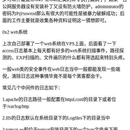
公网服务器没有安装补丁又没有防火墙防护，administrator的
密码为P@sswrod那么有很大的可能性是被暴力破解成功；后
面的工作主要就是收集各种资料证明这一猜想即可。
0x2 web系统
上次自己部署了一个web系统在VPS上面，后面看了一下
access日志基本上每天都有好多的web系统扫描事件，路径探
测的、EXP扫描的、文件遍历的什么都有筛选起来特别头疼。
一般web类的安全事件在web日志当中一般都能发现一些端
倪，清除日志这种事情毕竟不是每个黑客都会干。
常见几个中间件的日志如下：
1.apache的日志路径一般配置在httpd.conf的目录下或者位
于/var/log/http
2.IIS的日志默认在系统目录下的Logfiles下的目录当中
3.tomcat 一般位于tomcat安装目录下的一个logs文件夹下面