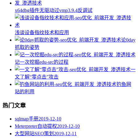
x64dbg插件无驱动过vmp3.9.4反调试
浅谈设备指纹技术和应用
论0day
抓取的姿势
记一次挖掘edu-src的过程
一
文了解“零点击”攻击
钓鱼网
站的利用
热门文章
sqlmap手册
2019-12-10
Meterpreter自动提权
2019-12-10
大型网站SEO策划
2019-12-11