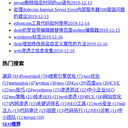
mysql删除指定时间的sql语句
2019-12-13
处理dedecms Internal Server Error内部服务器500错误问题
的建议
2019-12-13
edjpgcom工具代码如何使用
2019-12-14
dede织梦自带编辑器替换百度ueditor编辑器
2019-12-15
wordpress标签
2019-12-16
dede增加修改商品自定义属性的方法
2019-12-16
web渗透之信息收集
2019-12-16
热门搜索
漏洞 (91)
Powershell (78)
搜索引擎优化 (71)
seo优化
(53)
metasploit (47)
python (36)
seo (29)
Go (29)
百度seo (26)
CVE
(25)
seo技巧 (24)
wordpress (23)
渗透测试 (22)
中小企业SEO
(22)
seo策略 (21)
技术SEO (21)
web渗透 (19)
RCE (18)
网站优化
(17)
内网渗透 (15)
关键词排名 (15)
SEO工具 (15)
web安全 (13)
sql
注入 (13)
代码审计 (13)
加密 (13)
代码执行 (12)
SEO诊断 (11)
中
小团队 (11)
mysql (10)
SEO推荐