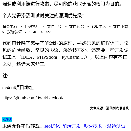
漏洞或利用链进行攻击，尽可能的获取更高的权限为目的。
个人觉得渗透测试时关注的漏洞优先级：
命令执行 > 代码执行 > 文件上传 > 文件包含 > SQL注入 > 文件下载
> 逻辑漏洞 > SSRF > XSS ...
代码审计除了需要了解漏洞的原理、熟悉常见的编程语言、常
见的危险函数、常见的协议、渗透技巧外，还需要一些开发调
试工具（IDEA、PHPStrom、PyCharm …），以上内容有不正
之处，还请大家斧正。
注:
de4dot项目地址:
https://github.com/0xd4d/de4dot/
文章来
源：
酒仙桥六号部队
赞(
0
)
未经允许不得转载：
seo优化_前端开发_渗透技术
»
渗透测试