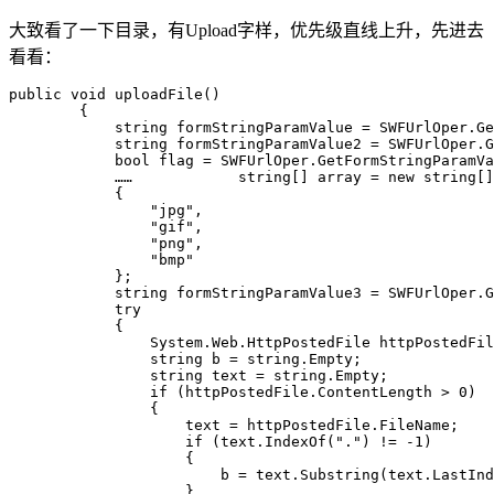
大致看了一下目录，有Upload字样，优先级直线上升，先进去
看看：
public
void
uploadFile
()
        {
string
 formStringParamValue = SWFUrlOper.Ge
string
 formStringParamValue2 = SWFUrlOper.G
bool
 flag = SWFUrlOper.GetFormStringParamVa
            ……
string
[] array = 
new
string
[]
            {
"jpg"
,
"gif"
,
"png"
,
"bmp"
            };
string
 formStringParamValue3 = SWFUrlOper.G
try
            {
                System.Web.HttpPostedFile httpPostedFil
string
 b = 
string
.Empty;
string
 text = 
string
.Empty;
if
 (httpPostedFile.ContentLength > 
0
)
                {
                    text = httpPostedFile.FileName;
if
 (text.IndexOf(
"."
) != 
-1
)
                    {
                        b = text.Substring(text.LastInd
                    }