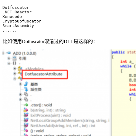
Dotfuscator
.NET
Reactor
Xenocode
CryptoObfuscator
SmartAssembly
......
比如使用Dotfuscator混淆过的DLL是这样的：