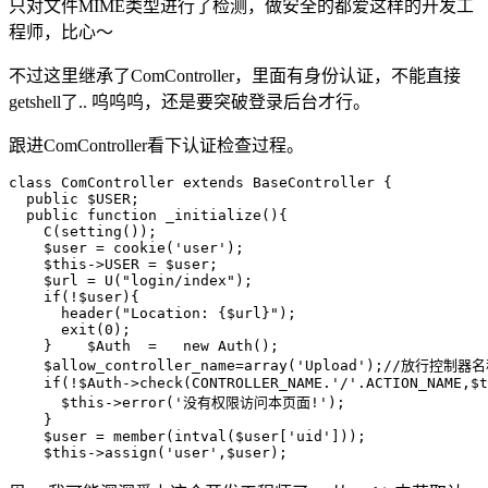
只对文件MIME类型进行了检测，做安全的都爱这样的开发工
程师，比心～
不过这里继承了ComController，里面有身份认证，不能直接
getshell了.. 呜呜呜，还是要突破登录后台才行。
跟进ComController看下认证检查过程。
class
ComController
extends
BaseController
{
public
 $USER;
public
function
_initialize
()
{
    C(setting());
    $user = cookie(
'user'
);
$this
->USER = $user;
    $url = U(
"login/index"
);
if
(!$user){
      header(
"Location: {$url}"
);
exit
(
0
);
    }
    $Auth  =   
new
 Auth();
    $allow_controller_name=
array
(
'Upload'
);
//放行控制器名
if
(!$Auth->check(CONTROLLER_NAME.
'/'
.ACTION_NAME,
$t
$this
->error(
'没有权限访问本页面!'
);
    }
    $user = member(intval($user[
'uid'
]));
$this
->assign(
'user'
,$user);