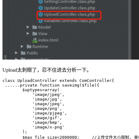
Upload太刺眼了，忍不住进去分析一下。
class
UploadController
extends
ComController
{
 ......
private
function
saveimg
($file)
{
        $uptypes=
array
(
'image/jpeg'
,
'image/jpg'
,
'image/jpeg'
,
'image/png'
,
'image/pjpeg'
,
'image/gif'
,
'image/bmp'
,
'image/x-png'
        );
        $max_file_size=
2000000
;     
//上传文件大小限制, 单位