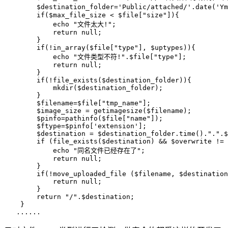
        $destination_folder=
'Public/attached/'
.date(
'Ym
if
($max_file_size < $file[
"size"
]){
echo
"文件太大!"
;
return
null
;
        }
if
(!in_array($file[
"type"
], $uptypes)){
echo
"文件类型不符!"
.$file[
"type"
];
return
null
;
        }
if
(!file_exists($destination_folder)){
            mkdir($destination_folder);
        }
        $filename=$file[
"tmp_name"
];
        $image_size = getimagesize($filename);
        $pinfo=pathinfo($file[
"name"
]);
        $ftype=$pinfo[
'extension'
];
        $destination = $destination_folder.time().
"."
.$
if
 (file_exists($destination) && $overwrite != 
echo
"同名文件已经存在了"
;
return
null
;
        }
if
(!move_uploaded_file ($filename, $destination
return
null
;
        }
return
"/"
.$destination;
    }
   ......