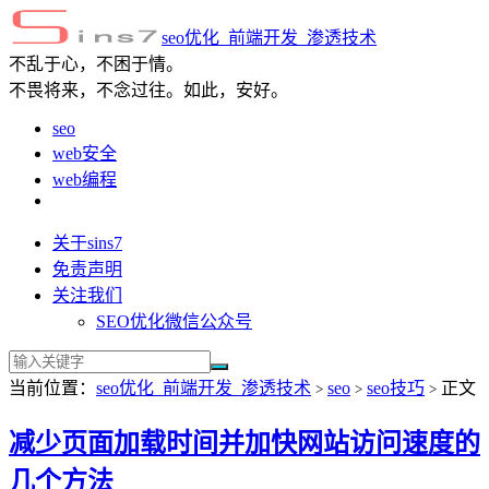
seo优化_前端开发_渗透技术
不乱于心，不困于情。
不畏将来，不念过往。如此，安好。
seo
web安全
web编程
关于sins7
免责声明
关注我们
SEO优化微信公众号
当前位置：
seo优化_前端开发_渗透技术
seo
seo技巧
正文
>
>
>
减少页面加载时间并加快网站访问速度的
几个方法