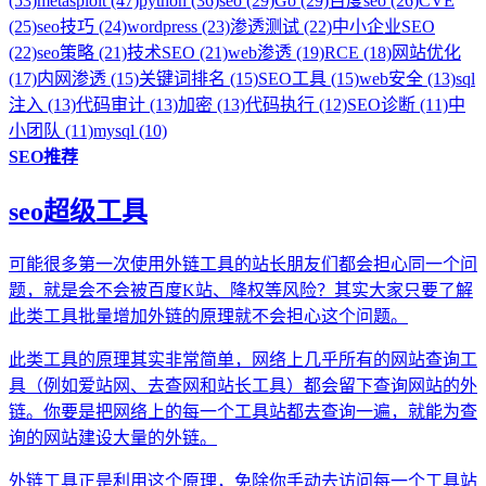
(53)
metasploit (47)
python (36)
seo (29)
Go (29)
百度seo (26)
CVE
(25)
seo技巧 (24)
wordpress (23)
渗透测试 (22)
中小企业SEO
(22)
seo策略 (21)
技术SEO (21)
web渗透 (19)
RCE (18)
网站优化
(17)
内网渗透 (15)
关键词排名 (15)
SEO工具 (15)
web安全 (13)
sql
注入 (13)
代码审计 (13)
加密 (13)
代码执行 (12)
SEO诊断 (11)
中
小团队 (11)
mysql (10)
SEO推荐
seo超级工具
可能很多第一次使用外链工具的站长朋友们都会担心同一个问
题，就是会不会被百度K站、降权等风险？其实大家只要了解
此类工具批量增加外链的原理就不会担心这个问题。
此类工具的原理其实非常简单，网络上几乎所有的网站查询工
具（例如爱站网、去查网和站长工具）都会留下查询网站的外
链。你要是把网络上的每一个工具站都去查询一遍，就能为查
询的网站建设大量的外链。
外链工具正是利用这个原理，免除你手动去访问每一个工具站