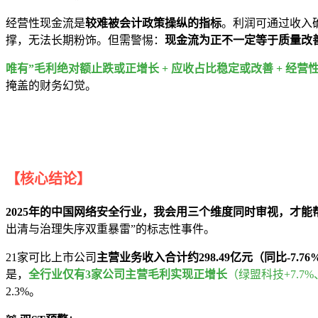
经营性现金流是
较
难被会计政策操纵的指标
。利润可通过收入
撑，无法长期粉饰。但需警惕：
现金流为正不一定等于质量改
唯有”毛利绝对额止跌或正增长 + 应收占比稳定或改善 + 
掩盖的财务幻觉。
【核心结论】
2025年的中国网络安全行业，我会用三个维度同时审视，才
出清与治理失序双重暴雷”的标志性事件。
21家可比上市公司
主营业务收入合计约298.49亿元（同比-7.76
是，
全行业仅有3家公司主营毛利实现正增长
（绿盟科技+7.7%
2.3%。