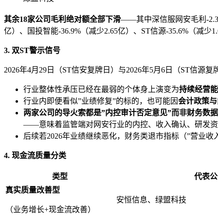
其余18家公司毛利绝对额全部下滑
——其中深信服网安毛利-2.3%
亿）、国投智能-36.9%（减少2.65亿）、ST信源-35.6%（减少1
3. 双ST警示信号
2026年4月29日（ST信安复牌日）与2026年5月6日（S
行业整体性承压已经在最弱的个体身上演变为
持续经营能
行业内即便看似”业绩修复”的标的，也可能因
会计政策与
两家公司的导火索都是”内控审计否定意见”而非财务数
——意味着监管端对网安行业的内控、收入确认、研发资
后续若2026年业绩继续恶化，财务类退市指标（”营业
4. 现金流质量分类
类型
代表公
真实质量改善型
安恒信息、绿盟科技
（业务增长+现金流改善）