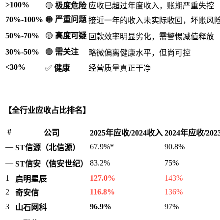
>100%
🔴
极度危险
应收已超过年度收入，账期严重失控
70%-100%
🟠
严重问题
接近一年的收入未实际收回，坏账风
50%-70%
🟡
高度可疑
回款效率明显劣化，需警惕减值释放
30%-50%
🟢
需关注
略微偏离健康水平，但尚可控
<30%
✅
健康
经营质量真正干净
【全行业应收占比排名】
#
公司
2025年应收/2024收入
2024年应收/20
—
67.9%*
90.8%
ST信源（北信源）
—
83.2%
75%
ST信安（信安世纪）
1
127.0%
143%
启明星辰
2
116.8%
136%
奇安信
3
96.9%
97%
山石网科