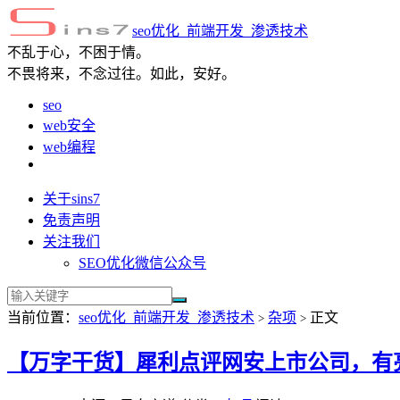
seo优化_前端开发_渗透技术
不乱于心，不困于情。
不畏将来，不念过往。如此，安好。
seo
web安全
web编程
关于sins7
免责声明
关注我们
SEO优化微信公众号
当前位置：
seo优化_前端开发_渗透技术
杂项
正文
>
>
【万字干货】犀利点评网安上市公司，有