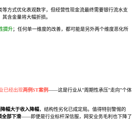
类等方式优化表观数字，但经营性现金流最终需要银行流水支
，其含金量将大幅折损。
性提升
；任何单一维度的改善，都可能是另外两个维度恶化所
业已经出现
两例ST案例
——这是行业从”周期性承压”走向”个体
额降幅大于收入降幅
，结构性劣化已成定局。值得特别警惕的
额全部下滑
——即便是行业标杆深信服，网安业务毛利也下降了