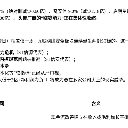
（绝对额减少0.66亿）、奇安信-9.0%（减少2.18亿）、启明星辰-3
.00亿）。
头部厂商的”赚钱能力”正在集体性收缩
。
T信源复牌日）相差仅一周，A股网络安全板块连续诞生两例ST标的。
力危机
（ST信源代表）；
内控规范
问题被推翻（ST信安代表）；
据本身
本化等”软指标”已经从严审视；
收入低于3亿+净利润为负”）将成为悬在多家公司头上的现实威胁。
司
含义
现金流改善建立在收入或毛利增长基