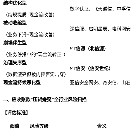
结构优化型
数字认证、飞天诚信、中孚信
（缩规提质+现金流改善）
被动收缩型
深信服、启明星辰、电科网安
（业务下滑+现金流改善）
崩塌伴生型
ST信源（北信源）
（业务停摆中的”现金流转正”）
治理失序型
ST信安（信安世纪）
（数据漂亮但被内控否定击穿）
现金流持续恶化型
亚信安全网安、奇安信、山石
二、应收账款”压货嫌疑”全行业风险扫描
【评估标准】
阈值
风险等级
含义