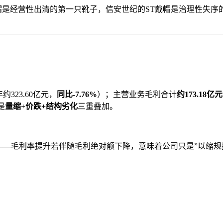
帽是经营性出清的第一只靴子，信安世纪的ST戴帽是治理性失序
4年约323.60亿元，
同比-7.76%
）；主营业务毛利合计
约173.18亿元
是
量缩+价跌+结构劣化
三重叠加。
——毛利率提升若伴随毛利绝对额下降，意味着公司只是”以缩规