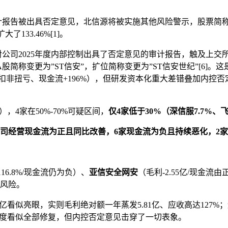
计报告被出具否定意见，北信源将被实施其他风险警示，股票简称自5月6
133.46%[1]。
公司2025年度内部控制出具了否定意见的审计报告，触及上交
简称变更为”ST信安”，扩位简称变更为”ST信安世纪”[6]。这
%、扣非扭亏、现金流+196%），但研发资本化重大差错叠加内控
），4家在50%-70%可疑区间，
仅4家低于30%（深信服7.7%、飞
公司经营现金流为正且同比改善，6家现金流为负且持续恶化，2
收116.8%/现金流仍为负）、
亚信安全网安
（毛利-2.55亿/现金流由正
风险。
.87亿看似亮眼，实则毛利绝对额一年蒸发5.81亿、应收高达127%；
三维度看似全部修复，但内控否定意见击穿了一切表象。