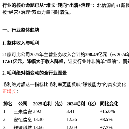
行业的核心命题已从”增长”转向”出清+治理”
：北信源的ST戴
被”经营+治理”双重力量同时清洗。
一、行业整体趋势
1. 整体收入与毛利
21家可比公司2025年主营业务收入合计
约298.49亿元
（vs 202
17.61亿元，降幅大于收入降幅
，证实行业并非简单”量缩”，而
2. 毛利绝对额变动的全行业图景
毛利绝对额这一指标比毛利率更能反映”赚钱能力”的真实变化
正增长
：
排名
公司
2025毛利（亿）
2024毛利（亿）
同比变化
1
3.92
3.41
+15.0%
三未信安
2
13.30
12.26
+8.5%
安恒信息
3
13.66
12.69
+7.7%
绿盟科技