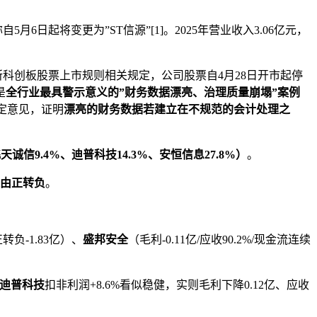
日起将变更为”ST信源”[1]。2025年营业收入3.06亿元，
所科创板股票上市规则相关规定，公司股票自4月28日开市起停
是
全行业最具警示意义的”财务数据漂亮、治理质量崩塌”案例
否定意见，证明
漂亮的财务数据若建立在不规范的会计处理之
天诚信9.4%、迪普科技14.3%、安恒信息27.8%）
。
家由正转负
。
转负-1.83亿）、
盛邦安全
（毛利-0.11亿/应收90.2%/现金流连续
迪普科技
扣非利润+8.6%看似稳健，实则毛利下降0.12亿、应收