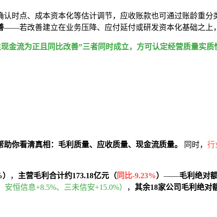
确认时点、成本资本化等估计调节，应收账款也可通过账龄重分
善
——若改善建立在业务压降、应付延付或研发资本化基础之上
经营性现金流为正且同比改善”三者同时成立，方可认定经营质量实质
能帮助你看清真相：毛利质量、应收质量、现金流质量。
同时，
行
%）
，
主营毛利合计约173.18亿元（
同比-9.23%
）
——
毛利绝对
、安恒信息+8.5%、三未信安+15.0%）
，
其余18家公司毛利绝对