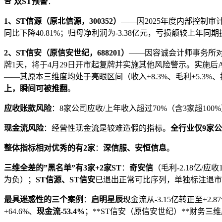
🚨 双ST预警
：
1、ST信源（原北信源，300352）
——因2025年度内部控制审
同比下降40.81%；归母净利润为-3.38亿元，亏损额较上年同期扩大了
2、ST信安（原信安世纪，688201）
——因容诚会计师事务所对
牌1天，将于4月29日开市起复牌并实施其他风险警示。实施后A股
——其原本三维度均处于亮眼区间（收入+8.3%、毛利+5.3
上，瞬间可被推翻
。
应收账款风险
：8家公司应收/上年收入超过70%（含3家超100%
现金流风险
：经营性现金流是较难造假的指标。
全行业仅9家
整体指标相对优秀的有2家
：
深信服、安恒信息
。
三维全差的”黑名单”有3家+2家ST
：
奇安信
（毛利-2.18亿/应
为负）；
ST信源、ST信安
已退出正常可比序列，单独标注退市
最具迷惑性的三个案例
：
启明星辰
现金流从-3.15亿转正至+2
+64.6%、
现金流-53.4%
；**ST信安（原信安世纪）**财务