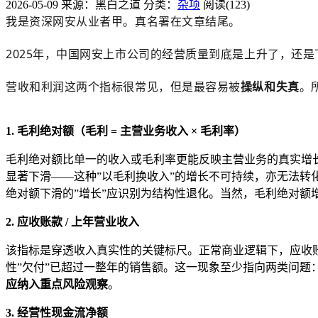
2026-05-09
来源：黑白之道
分类：
杂项
阅读(123)
我是资深网安从业者甲。真名署在文章结尾。
2025年，中国网安上市公司的经营质量到底是上升了，还
营收和利润这两个指标很常见，但是最容易被
操纵和失真
。
1. 毛利绝对额（毛利 = 主营业务收入 × 毛利率）
毛利绝对额比单一的收入或毛利率更能反映主营业务的真实增
显著下滑——这种”以毛利换收入”的增长不可持续，亦无法转
绝对额下滑的”增长”应识别为结构性退化。当然，毛利绝对额
2. 应收账款 / 上年营业收入
该指标是穿透收入真实性的关键标尺。正常商业逻辑下，应收账
性”欠付”已超过一整年的销售额。这一现象至少指向两类问题
应纳入重点风险观察
。
3. 经营性现金流净额