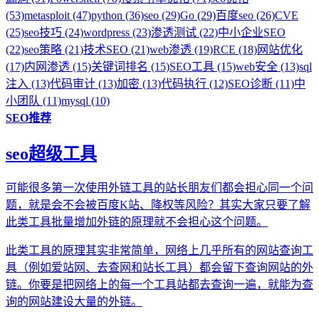
(53)
metasploit (47)
python (36)
seo (29)
Go (29)
百度seo (26)
CVE
(25)
seo技巧 (24)
wordpress (23)
渗透测试 (22)
中小企业SEO
(22)
seo策略 (21)
技术SEO (21)
web渗透 (19)
RCE (18)
网站优化
(17)
内网渗透 (15)
关键词排名 (15)
SEO工具 (15)
web安全 (13)
sql
注入 (13)
代码审计 (13)
加密 (13)
代码执行 (12)
SEO诊断 (11)
中
小团队 (11)
mysql (10)
SEO推荐
seo超级工具
可能很多第一次使用外链工具的站长朋友们都会担心同一个问
题，就是会不会被百度K站、降权等风险？其实大家只要了解
此类工具批量增加外链的原理就不会担心这个问题。
此类工具的原理其实非常简单，网络上几乎所有的网站查询工
具（例如爱站网、去查网和站长工具）都会留下查询网站的外
链。你要是把网络上的每一个工具站都去查询一遍，就能为查
询的网站建设大量的外链。