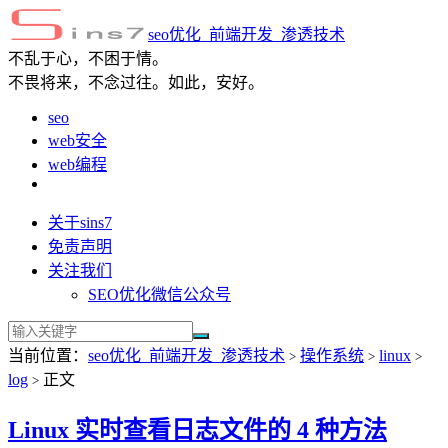
seo优化_前端开发_渗透技术
不乱于心，不困于情。
不畏将来，不念过往。如此，安好。
seo
web安全
web编程
关于sins7
免责声明
关注我们
SEO优化微信公众号
当前位置：
seo优化_前端开发_渗透技术
操作系统
linux
>
>
>
log
正文
>
Linux 实时查看日志文件的 4 种方法