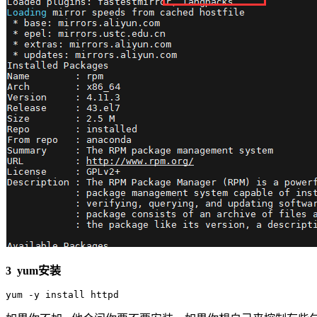
3 yum安装
yum -y install httpd