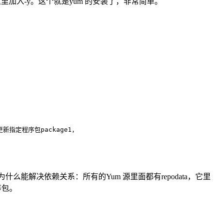
加入-y。这个就是yum 的安装了，非常简单。
1 更新指定程序包package1，   
m为什么能解决依赖关系：所有的Yum 源里面都有repodata，它里
等包。