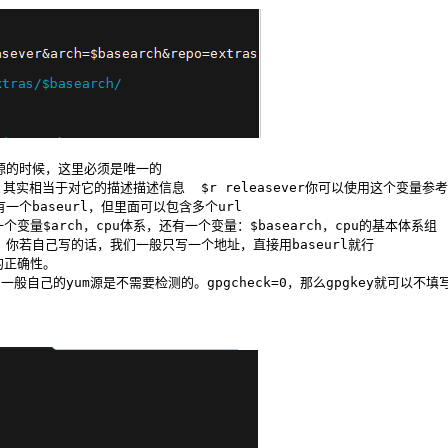
um源的时候，这里必须是唯一的
体的yum源名字，其实相当于对它的描述描述信息  $r releasever你可以使用
个baseurl，但里面可以包含多个url
变量$arch，cpu体系，还有一个变量：$basearch，cpu的基本体系组
多少。你若自己写的话，我们一般只写一个地址，直接用baseurl就行
m的正确性。
，一般自己的yum源是不需要检测的。gpgcheck=0，那么gpgkey就可以不填