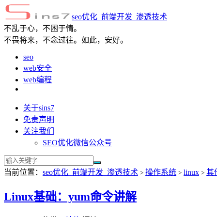
seo优化_前端开发_渗透技术
不乱于心，不困于情。
不畏将来，不念过往。如此，安好。
seo
web安全
web编程
关于sins7
免责声明
关注我们
SEO优化微信公众号
当前位置：
seo优化_前端开发_渗透技术
操作系统
linux
其
>
>
>
Linux基础：yum命令讲解