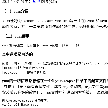
2021-10-31
分类：
其他
阅读(326)
（一）yum介绍
Yum(全称为 Yellow dogUpdater, Modified)是一
赖性关系，并且一次安装所有依赖的软件包，无须繁琐地一次
（二）yum使用
yum的命令形式一般是如下：yum –选项  命令    包
其中选项是可选的，
选项：包括-h（帮助），-y（当安装过程提示选择全部为"yes"），-q（
[command]为所要进行的操作，
[package ...]是操作的对象。
yum的一切信息都存储在一个叫yum.reops.d目录下的配置文件中，通
在这个目录下面有很多文件，都是.repo结尾的，repo文件
安装或者升级的软件包，repo文件中的设置内容将被yum读取
进入/etc/yum.repo.d目录下，
vi CentOS-Base.repo