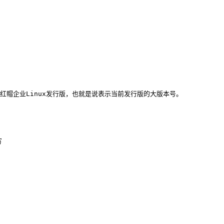
这个变量参考红帽企业Linux发行版，也就是说表示当前发行版的大版本号。
写