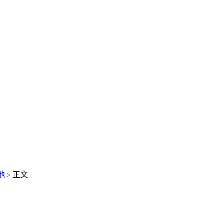
他
正文
>