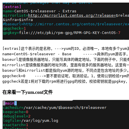
[extras]这个表示的是名称，--->yum的ID，必须唯一，本地有多个y
name=CentOS-$releasever - Base     ----->具
baseurl是镜像服务器地址，只能写具体的确定地址。下面的例子中，只能有一
mirrorlist是镜像服务器的地址列表，里面有很多的服务器地址。这里有一个
baseurl和mirrorlist都是指向yum源的地址，不同点是包含地址的
gpgcheck=0    ---->要不要验证呢，取消验证。1，使用公钥检验rp
gpgcheck若是1将对下载的rpm将进行gpg的校验，校验密钥就是gpgkey
在来看一下yum.conf文件