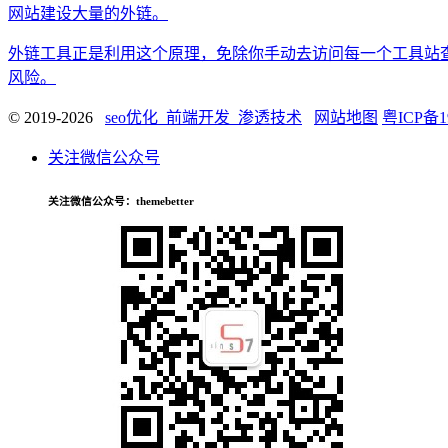
网站建设大量的外链。
外链工具正是利用这个原理，免除你手动去访问每一个工具站
风险。
© 2019-2026
seo优化_前端开发_渗透技术
网站地图
粤ICP备1
关注微信公众号
关注微信公众号
：themebetter