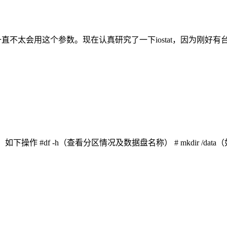
sstat 安装这个包 以前一直不太会用这个参数。现在认真研究了一下iosta
df -h（查看分区情况及数据盘名称） # mkdir /data（如果