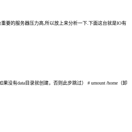
t，因为刚好有台重要的服务器压力高,所以放上来分析一下.下面这台就是IO有
没有data目录就创建，否则此步跳过） # umount /home（卸