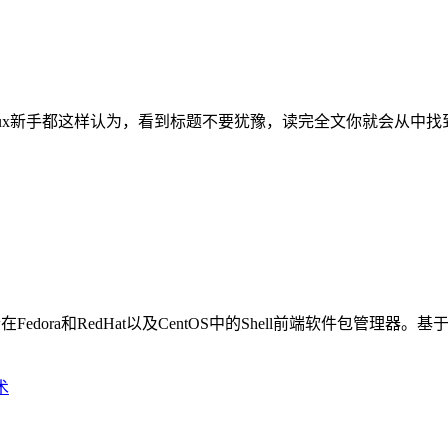
Linux新手都这样认为，看到标题不要犹豫，读完全文你就会从中找
dified)是一个在Fedora和RedHat以及CentOS中的Shell前