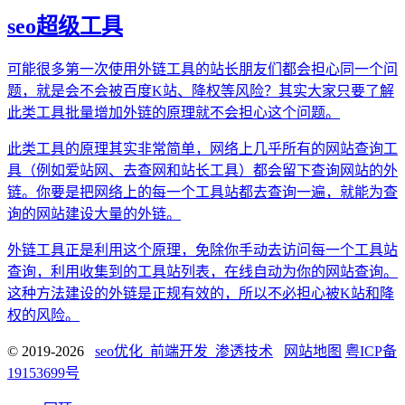
seo超级工具
可能很多第一次使用外链工具的站长朋友们都会担心同一个问
题，就是会不会被百度K站、降权等风险？其实大家只要了解
此类工具批量增加外链的原理就不会担心这个问题。
此类工具的原理其实非常简单，网络上几乎所有的网站查询工
具（例如爱站网、去查网和站长工具）都会留下查询网站的外
链。你要是把网络上的每一个工具站都去查询一遍，就能为查
询的网站建设大量的外链。
外链工具正是利用这个原理，免除你手动去访问每一个工具站
查询，利用收集到的工具站列表，在线自动为你的网站查询。
这种方法建设的外链是正规有效的，所以不必担心被K站和降
权的风险。
© 2019-2026
seo优化_前端开发_渗透技术
网站地图
粤ICP备
19153699号