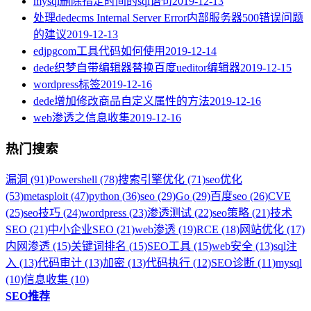
mysql删除指定时间的sql语句
2019-12-13
处理dedecms Internal Server Error内部服务器500错误问题
的建议
2019-12-13
edjpgcom工具代码如何使用
2019-12-14
dede织梦自带编辑器替换百度ueditor编辑器
2019-12-15
wordpress标签
2019-12-16
dede增加修改商品自定义属性的方法
2019-12-16
web渗透之信息收集
2019-12-16
热门搜索
漏洞 (91)
Powershell (78)
搜索引擎优化 (71)
seo优化
(53)
metasploit (47)
python (36)
seo (29)
Go (29)
百度seo (26)
CVE
(25)
seo技巧 (24)
wordpress (23)
渗透测试 (22)
seo策略 (21)
技术
SEO (21)
中小企业SEO (21)
web渗透 (19)
RCE (18)
网站优化 (17)
内网渗透 (15)
关键词排名 (15)
SEO工具 (15)
web安全 (13)
sql注
入 (13)
代码审计 (13)
加密 (13)
代码执行 (12)
SEO诊断 (11)
mysql
(10)
信息收集 (10)
SEO推荐