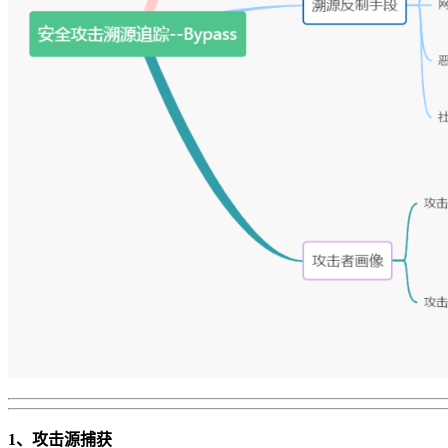
1、攻击源捕获