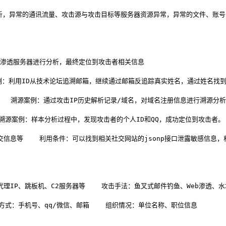
析，异常的通讯流量、攻击源与攻击目标等
服务器资源异常，异常的文件、账号
反向渗透服务器进行分析，最终定位到攻击者相关信息
案例：利用ID从技术论坛追溯邮箱，继续通过邮箱反追踪真实姓名，通过姓名找
    溯源案例：通过攻击IP历史解析记录/域名，对域名注册信息进行溯源分析
  溯源案例：样本分析过程中，发现攻击者的个人ID和QQ，成功定位到攻击者。
交信息等
    利用条件：可以找到相关社交网站的jsonp接口泄露敏感信息
代理IP、跳板机、C2服务器等
    攻击手法：鱼叉式邮件钓鱼、Web渗透、
系方式：手机号、qq/微信、邮箱
    组织情况：单位名称、职位信息