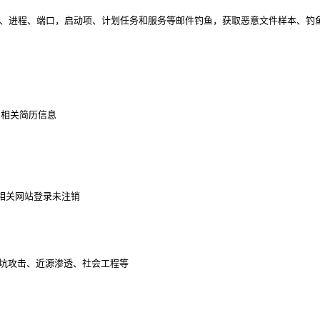
、进程、端口，启动项、计划任务和服务等
邮件钓鱼，获取恶意文件样本、钓鱼
到相关简历信息
，相关网站登录未注销
水坑攻击、近源渗透、社会工程等