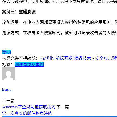
在入侵过程中，使用反弹shell、远程下载恶意文件、端口远
案例三：蜜罐溯源
攻防场景：在企业内网部署蜜罐去模拟各种常见的应用服务，
溯源方式：在攻击者入侵蜜罐时，蜜罐可以记录攻击者的入侵行
赞(
0
)
未经允许不得转载：
seo优化_前端开发_渗透技术
»
安全攻击溯
标签：
溯源思路及案例
hush
上一篇
Windows下登录凭证窃取技巧
下一篇
记一次真实的邮件钓鱼演练