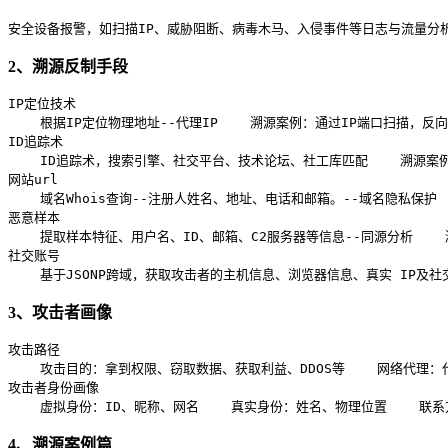
安全设备报警，如扫描IP、威胁阻断、病毒木马、入侵事件等
日志与流量分
2、溯源反制手段
IP定位技术
    根据IP定位物理地址
--代理IP
    溯源案例：通过IP端口扫描，
ID追踪术
    ID追踪术，搜索引擎、社交平台、技术论坛、社工库匹配
    溯源
网站url
    域名Whois查询
--注册人姓名、地址、电话和邮箱。--域名隐私保护
恶意样本
    提取样本特征、用户名、ID、邮箱、C2服务器等信息
--同源分析
  
社交账号
    基于JSONP跨域，获取攻击者的主机信息、浏览器信息、真实 IP及社
3、攻击者画像
攻击路径
    攻击目的：拿到权限、窃取数据、获取利益、DDOS等
    网络代理：
攻击者身份画像
    虚拟身份：ID、昵称、网名
    真实身份：姓名、物理位置
    联
4、溯源案例篇