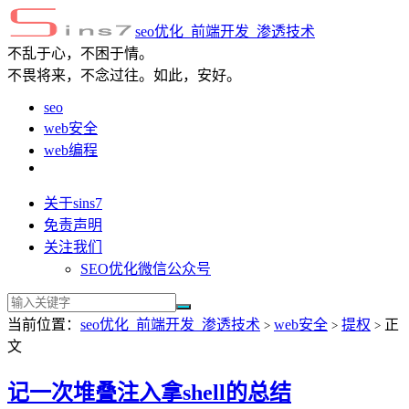
seo优化_前端开发_渗透技术
不乱于心，不困于情。
不畏将来，不念过往。如此，安好。
seo
web安全
web编程
关于sins7
免责声明
关注我们
SEO优化微信公众号
当前位置：
seo优化_前端开发_渗透技术
web安全
提权
正
>
>
>
文
记一次堆叠注入拿shell的总结