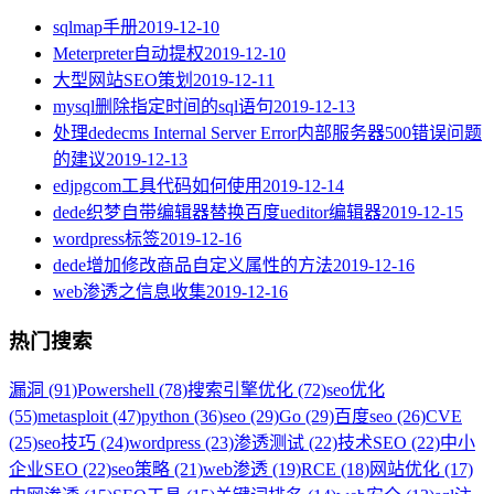
sqlmap手册
2019-12-10
Meterpreter自动提权
2019-12-10
大型网站SEO策划
2019-12-11
mysql删除指定时间的sql语句
2019-12-13
处理dedecms Internal Server Error内部服务器500错误问题
的建议
2019-12-13
edjpgcom工具代码如何使用
2019-12-14
dede织梦自带编辑器替换百度ueditor编辑器
2019-12-15
wordpress标签
2019-12-16
dede增加修改商品自定义属性的方法
2019-12-16
web渗透之信息收集
2019-12-16
热门搜索
漏洞 (91)
Powershell (78)
搜索引擎优化 (72)
seo优化
(55)
metasploit (47)
python (36)
seo (29)
Go (29)
百度seo (26)
CVE
(25)
seo技巧 (24)
wordpress (23)
渗透测试 (22)
技术SEO (22)
中小
企业SEO (22)
seo策略 (21)
web渗透 (19)
RCE (18)
网站优化 (17)