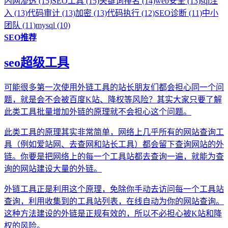
内网渗透 (15)
SEO工具 (15)
关键词排名 (14)
web安全 (13)
sql注
入 (13)
代码审计 (13)
加密 (13)
代码执行 (12)
SEO诊断 (11)
中小
团队 (11)
mysql (10)
SEO推荐
seo超级工具
可能很多第一次使用外链工具的站长朋友们都会担心同一个问
题，就是会不会被百度K站、降权等风险？其实大家只要了解
此类工具批量增加外链的原理就不会担心这个问题。
此类工具的原理其实非常简单，网络上几乎所有的网站查询工
具（例如爱站网、去查网和站长工具）都会留下查询网站的外
链。你要是把网络上的每一个工具站都去查询一遍，就能为查
询的网站建设大量的外链。
外链工具正是利用这个原理，免除你手动去访问每一个工具站
查询，利用收集到的工具站列表，在线自动为你的网站查询。
这种方法建设的外链是正规有效的，所以不必担心被K站和降
权的风险。