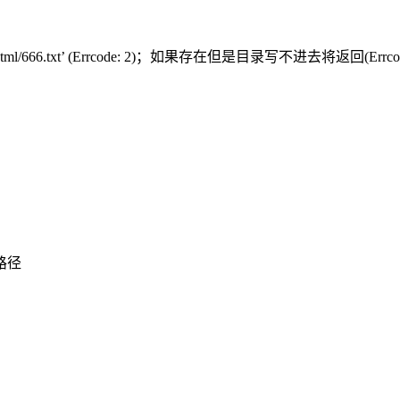
/www/html/666.txt’ (Errcode: 2)；如果存在但是目录写不进去将返回(Er
。
路径