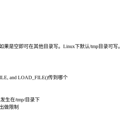
件，如果是空即可在其他目录写。Linux下默认/tmp目录可写。
ILE, and LOAD_FILE()传到哪个
只能发生在/tmp/目录下
|导出做限制