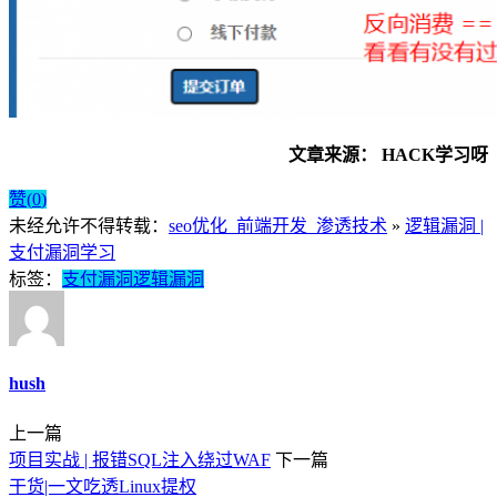
文章来
源：
HACK学习呀
赞(
0
)
未经允许不得转载：
seo优化_前端开发_渗透技术
»
逻辑漏洞 |
支付漏洞学习
标签：
支付漏洞
逻辑漏洞
hush
上一篇
项目实战 | 报错SQL注入绕过WAF
下一篇
干货|一文吃透Linux提权