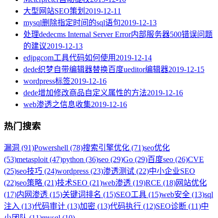
大型网站SEO策划
2019-12-11
mysql删除指定时间的sql语句
2019-12-13
处理dedecms Internal Server Error内部服务器500错误问题
的建议
2019-12-13
edjpgcom工具代码如何使用
2019-12-14
dede织梦自带编辑器替换百度ueditor编辑器
2019-12-15
wordpress标签
2019-12-16
dede增加修改商品自定义属性的方法
2019-12-16
web渗透之信息收集
2019-12-16
热门搜索
漏洞 (91)
Powershell (78)
搜索引擎优化 (71)
seo优化
(53)
metasploit (47)
python (36)
seo (29)
Go (29)
百度seo (26)
CVE
(25)
seo技巧 (24)
wordpress (23)
渗透测试 (22)
中小企业SEO
(22)
seo策略 (21)
技术SEO (21)
web渗透 (19)
RCE (18)
网站优化
(17)
内网渗透 (15)
关键词排名 (15)
SEO工具 (15)
web安全 (13)
sql
注入 (13)
代码审计 (13)
加密 (13)
代码执行 (12)
SEO诊断 (11)
中
小团队 (11)
mysql (10)