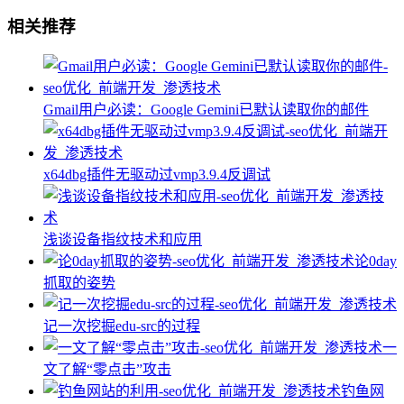
相关推荐
Gmail用户必读：Google Gemini已默认读取你的邮件
x64dbg插件无驱动过vmp3.9.4反调试
浅谈设备指纹技术和应用
论0day
抓取的姿势
记一次挖掘edu-src的过程
一
文了解“零点击”攻击
钓鱼网