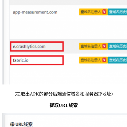
（提取出APK的部分后端通信域名和服务器IP地址）
提取
URL线索