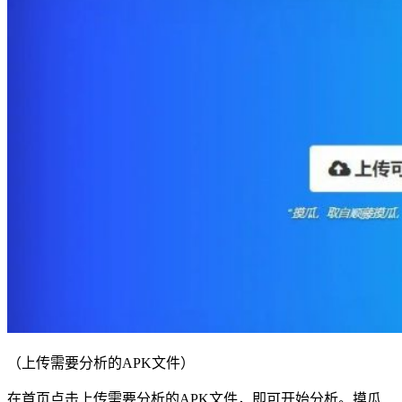
（上传需要分析的APK文件）
在首页点击上传需要分析的APK文件，即可开始分析。摸瓜