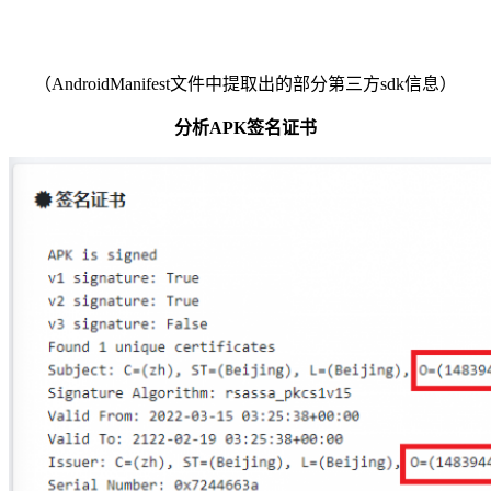
（AndroidManifest文件中提取出的部分第三方sdk信息）
分析APK签名证书