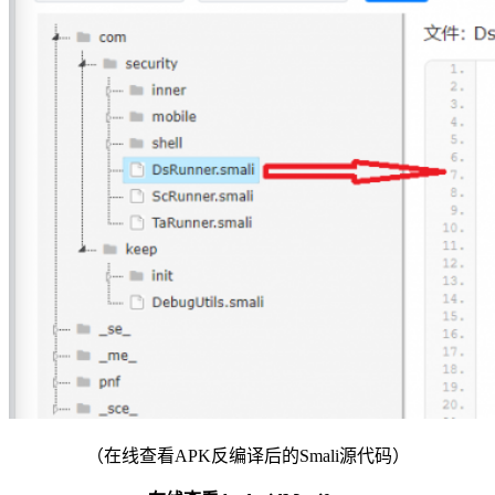
（在线查看APK反编译后的Smali源代码）