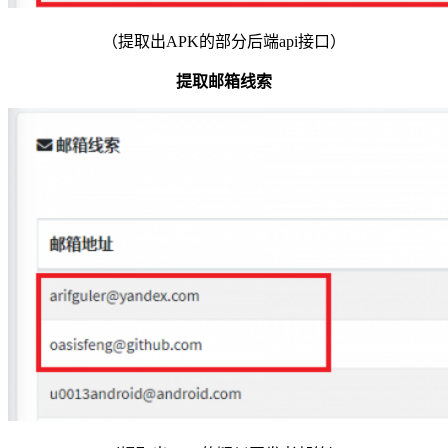
（提取出APK的部分后端api接口）
提取
邮箱线索