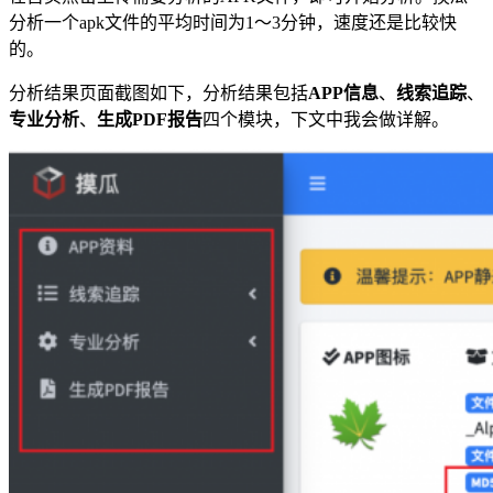
分析一个apk文件的平均时间为1～3分钟，速度还是比较快
的。
分析结果页面截图如下，分析结果包括
APP信息
、
线索追踪
、
专业分析
、
生成PDF报告
四个模块，下文中我会做详解。