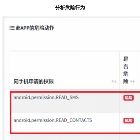
分析危险行为