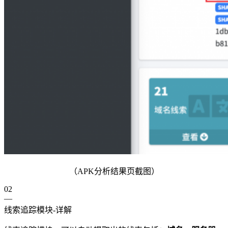
（APK分析结果页截图）
02
—
线索追踪模块-详解