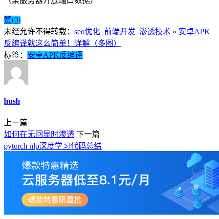
（某服务器开放端口数据）
赞(
0
)
未经允许不得转载：
seo优化_前端开发_渗透技术
»
安卓APK
反编译就这么简单！详解（多图）
标签：
安卓APK反编译
hush
上一篇
如何在无回显时渗透
下一篇
pytorch nlp深度学习代码总结