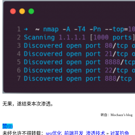
无果，遂结束本次渗透。
转自：Mochazz’s blog
赞(
0
)
未经允许不得转载：
seo优化_前端开发_渗透技术
»
对某钓鱼