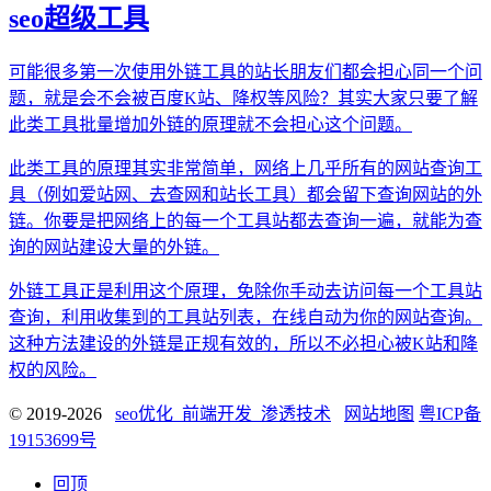
seo超级工具
可能很多第一次使用外链工具的站长朋友们都会担心同一个问
题，就是会不会被百度K站、降权等风险？其实大家只要了解
此类工具批量增加外链的原理就不会担心这个问题。
此类工具的原理其实非常简单，网络上几乎所有的网站查询工
具（例如爱站网、去查网和站长工具）都会留下查询网站的外
链。你要是把网络上的每一个工具站都去查询一遍，就能为查
询的网站建设大量的外链。
外链工具正是利用这个原理，免除你手动去访问每一个工具站
查询，利用收集到的工具站列表，在线自动为你的网站查询。
这种方法建设的外链是正规有效的，所以不必担心被K站和降
权的风险。
© 2019-2026
seo优化_前端开发_渗透技术
网站地图
粤ICP备
19153699号
回顶