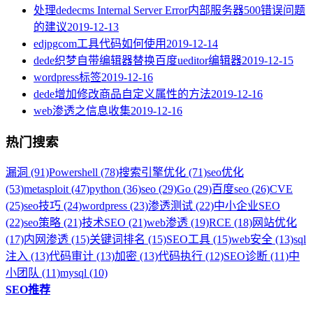
处理dedecms Internal Server Error内部服务器500错误问题
的建议
2019-12-13
edjpgcom工具代码如何使用
2019-12-14
dede织梦自带编辑器替换百度ueditor编辑器
2019-12-15
wordpress标签
2019-12-16
dede增加修改商品自定义属性的方法
2019-12-16
web渗透之信息收集
2019-12-16
热门搜索
漏洞 (91)
Powershell (78)
搜索引擎优化 (71)
seo优化
(53)
metasploit (47)
python (36)
seo (29)
Go (29)
百度seo (26)
CVE
(25)
seo技巧 (24)
wordpress (23)
渗透测试 (22)
中小企业SEO
(22)
seo策略 (21)
技术SEO (21)
web渗透 (19)
RCE (18)
网站优化
(17)
内网渗透 (15)
关键词排名 (15)
SEO工具 (15)
web安全 (13)
sql
注入 (13)
代码审计 (13)
加密 (13)
代码执行 (12)
SEO诊断 (11)
中
小团队 (11)
mysql (10)
SEO推荐