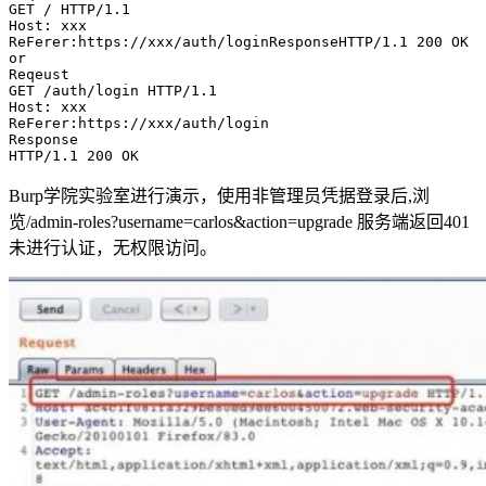
GET
/ HTTP/1.1
Host
: 
xxx
ReFerer
:
https://xxx/auth/login
Response
HTTP/1.1
200 OK
or
Reqeust
GET
/auth/login HTTP/1.1
Host
: 
xxx
ReFerer
:
https://xxx/auth/login
Response
HTTP/1.1
200 OK
Burp学院实验室进行演示，使用非管理员凭据登录后,浏
览/admin-roles?username=carlos&action=upgrade 服务端返回401
未进行认证，无权限访问。