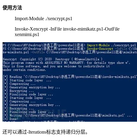
使用方法
Import-Module ./xencrypt.ps1
Invoke-Xencrypt -InFile invoke-mimikatz.ps1-OutFile
xenmimi.ps1
还可以通过-Iterations标志支持递归分层。