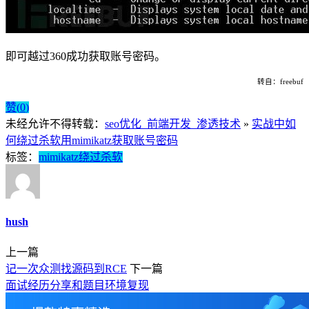
即可越过360成功获取账号密码。
转自：freebuf
赞(
0
)
未经允许不得转载：
seo优化_前端开发_渗透技术
»
实战中如
何绕过杀软用mimikatz获取账号密码
标签：
mimikatz
绕过杀软
hush
上一篇
记一次众测找源码到RCE
下一篇
面试经历分享和题目环境复现