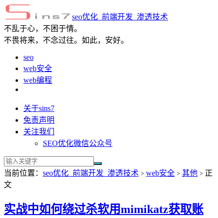
seo优化_前端开发_渗透技术
不乱于心，不困于情。
不畏将来，不念过往。如此，安好。
seo
web安全
web编程
关于sins7
免责声明
关注我们
SEO优化微信公众号
当前位置：
seo优化_前端开发_渗透技术
web安全
其他
正
>
>
>
文
实战中如何绕过杀软用mimikatz获取账