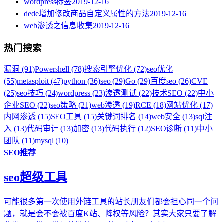
wordpress标签
2019-12-16
dede增加修改商品自定义属性的方法
2019-12-16
web渗透之信息收集
2019-12-16
热门搜索
漏洞 (91)
Powershell (78)
搜索引擎优化 (72)
seo优化
(55)
metasploit (47)
python (36)
seo (29)
Go (29)
百度seo (26)
CVE
(25)
seo技巧 (24)
wordpress (23)
渗透测试 (22)
技术SEO (22)
中小
企业SEO (22)
seo策略 (21)
web渗透 (19)
RCE (18)
网站优化 (17)
内网渗透 (15)
SEO工具 (15)
关键词排名 (14)
web安全 (13)
sql注
入 (13)
代码审计 (13)
加密 (13)
代码执行 (12)
SEO诊断 (11)
中小
团队 (11)
mysql (10)
SEO推荐
seo超级工具
可能很多第一次使用外链工具的站长朋友们都会担心同一个问
题，就是会不会被百度K站、降权等风险？其实大家只要了解