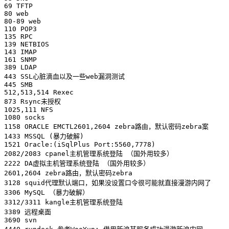
69 TFTP

80 web

80-89 web

110 POP3

135 RPC

139 NETBIOS

143 IMAP

161 SNMP

389 LDAP

443 SSL心脏滴血以及一些web漏洞测试

445 SMB

512,513,514 Rexec

873 Rsync未授权

1025,111 NFS

1080 socks

1158 ORACLE EMCTL2601,2604 zebra路由，默认密码zebra案

1433 MSSQL (暴力破解)

1521 Oracle:(iSqlPlus Port:5560,7778)

2082/2083 cpanel主机管理系统登陆 （国外用较多）

2222 DA虚拟主机管理系统登陆 （国外用较多）

2601,2604 zebra路由，默认密码zebra

3128 squid代理默认端口，如果没设置口令很可能就直接漫游内网了

3306 MySQL （暴力破解）

3312/3311 kangle主机管理系统登陆

3389 远程桌面

3690 svn
