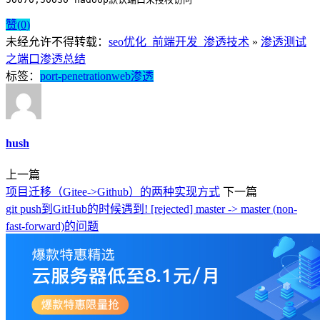
赞(
0
)
未经允许不得转载：
seo优化_前端开发_渗透技术
»
渗透测试
之端口渗透总结
标签：
port-penetration
web渗透
hush
上一篇
项目迁移（Gitee->Github）的两种实现方式
下一篇
git push到GitHub的时候遇到! [rejected] master -> master (non-
fast-forward)的问题