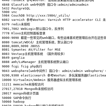
4440 rundeck 参考WooYun: 借用新浪某服务成功漫游新浪内网

4848 GlassFish web中间件 弱口令:admin/adminadmin

5432 PostgreSQL

5900 vnc

5984 CouchDB http://xxx:5984/_utils/

6082 varnish 参考WooYun: Varnish HTTP accelerat
6379 redis未授权

7001,7002 WebLogic默认弱口令，反序列

7778 Kloxo主机控制面板登录

8000-9090 都是一些常见的web端口，有些运维喜欢把管理后台开在这些非
8080 tomcat/WDCd/ 主机管理系统，默认弱口令

8080,8089,9090 JBOSS

8081 Symantec AV/Filter for MSE

8083 Vestacp主机管理系统 （国外用较多）

8649 ganglia

8888 amh/LuManager 主机管理系统默认端口

9000 fcgi fcig php执行

9043 websphere[web中间件] 弱口令: admin/admin websphere/ we
9200,9300 elasticsearch 参考WooYun: 多玩某服务器ElasticS
10000 Virtualmin/Webmin 服务器虚拟主机管理系统

11211 memcache未授权访问

27017,27018 Mongodb未授权访问

28017 mongodb统计页面

50000 SAP命令执行

50060 hadoop

50070,50030 hadoop默认端口未授权访问