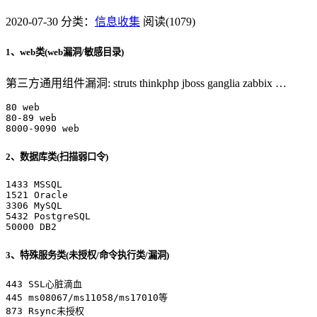
2020-07-30
分类：
信息收集
阅读(1079)
1、web类(web漏洞/敏感目录)
第三方通用组件漏洞: struts thinkphp jboss ganglia zabbix …
80 web

80-89 web

8000-9090 web
2、数据库类(扫描弱口令)
1433 MSSQL

1521 Oracle

3306 MySQL

5432 PostgreSQL

50000 DB2
3、特殊服务类(未授权/命令执行类/漏洞)
443 SSL心脏滴血

445 ms08067/ms11058/ms17010等

873 Rsync未授权
