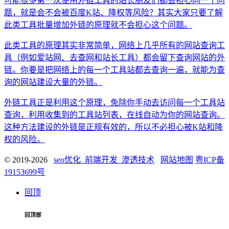
可能很多第一次使用外链工具的站长朋友们都会担心同一个问
题，就是会不会被百度K站、降权等风险？其实大家只要了解
此类工具批量增加外链的原理就不会担心这个问题。
此类工具的原理其实非常简单，网络上几乎所有的网站查询工
具（例如爱站网、去查网和站长工具）都会留下查询网站的外
链。你要是把网络上的每一个工具站都去查询一遍，就能为查
询的网站建设大量的外链。
外链工具正是利用这个原理，免除你手动去访问每一个工具站
查询，利用收集到的工具站列表，在线自动为你的网站查询。
这种方法建设的外链是正规有效的，所以不必担心被K站和降
权的风险。
© 2019-2026
seo优化_前端开发_渗透技术
网站地图
粤ICP备
19153699号
回顶
回顶部