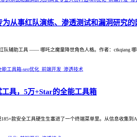
工具 | 专为从事红队演练、渗透测试和漏洞研
终端 UI 红队辅助工具 —— 哪吒之魔童降世角色人格。作者：ctkqia
测试工具，5万+Star的全能工具箱
r数直奔5万+，把185+款安全工具硬生生塞进了一个终端菜单里。从