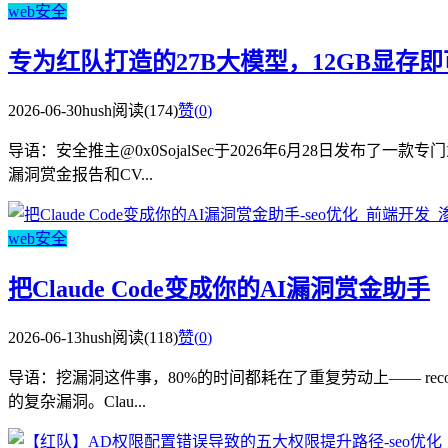
web安全
专为红队打造的27B大模型，12GB显存
2026-06-30
hush
阅读(174)
赞(
0
)
导语：安全推主@0x0SojalSec于2026年6月28日发布了一款专门
漏洞赏金报告和CV...
web安全
把Claude Code变成你的AI漏洞赏金助手
2026-06-13
hush
阅读(118)
赞(
0
)
导语：挖漏洞这件事，80%的时间都耗在了重复劳动上—— reco
的复杂漏洞。Clau...