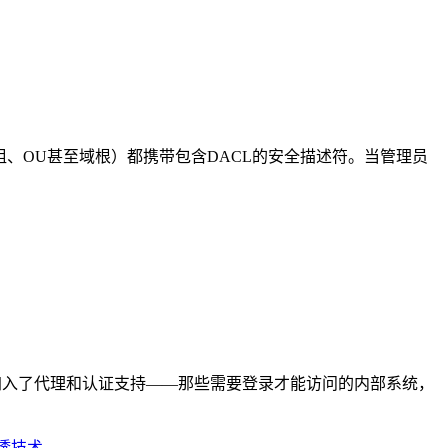
（用户、组、OU甚至域根）都携带包含DACL的安全描述符。当管理员
 版本，终于加入了代理和认证支持——那些需要登录才能访问的内部系统，