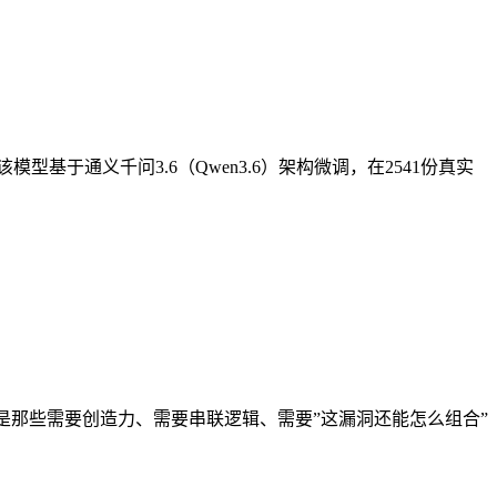
ra。该模型基于通义千问3.6（Qwen3.6）架构微调，在2541份真实
得干的，是那些需要创造力、需要串联逻辑、需要”这漏洞还能怎么组合”