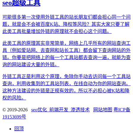
seo超级工具
可能很多第一次使用外链工具的站长朋友们都会担心同一个问
题，就是会不会被百度K站、降权等风险？其实大家只要了解
此类工具批量增加外链的原理就不会担心这个问题。
此类工具的原理其实非常简单，网络上几乎所有的网站查询工
具（例如爱站网、去查网和站长工具）都会留下查询网站的外
链。你要是把网络上的每一个工具站都去查询一遍，就能为查
询的网站建设大量的外链。
外链工具正是利用这个原理，免除你手动去访问每一个工具站
查询，利用收集到的工具站列表，在线自动为你的网站查询。
这种方法建设的外链是正规有效的，所以不必担心被K站和降
权的风险。
© 2019-2026
seo优化_前端开发_渗透技术
网站地图
粤ICP备
19153699号
回顶